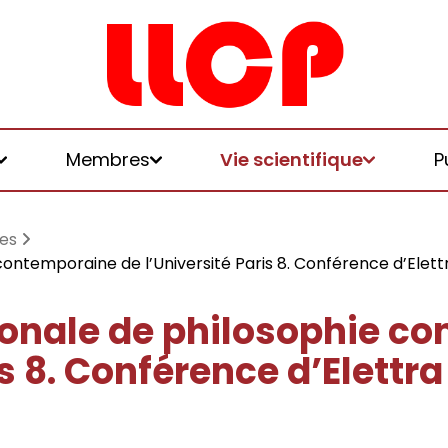
Membres
Vie scientifique
P
es
ontemporaine de l’Université Paris 8. Conférence d’Elettr
ionale de philosophie c
et logiques de
is 8. Conférence d’Elettra
 et honoraires
u LLCP
chniques, écologies, politiques