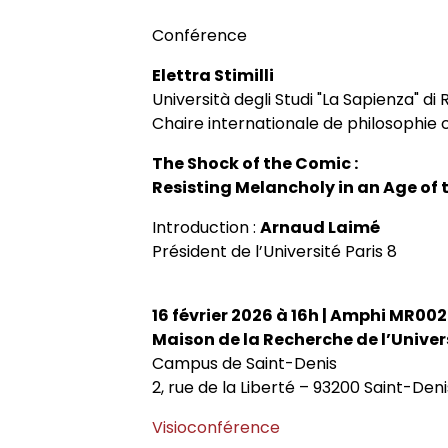
Historique
Chercheurs associés
Conférences
Revue
Admission et inscription
Cahiers critiques de philo
Axe 3. Groupe européen de reche
Conférence
transdisciplinaires
Conseil de laboratoire
Chercheurs internationaux assoc
Chercheurs visitants
Revues et collections
Accès à distance (e-P8 | ADUM)
Elettra Stimilli
Università degli Studi "La Sapienza" d
Chaire internationale de philoso
Chaire internationale de philosophie 
Réglement interne
Doctorants
Doctorants et postdoctorants vis
Thèses
Guide WikiP8
l’Université Paris 8
The Shock of the Comic :
Resisting Melancholy in an Age of
Locaux
Jeunes chercheurs
Soutenances de thèses de docto
Actes audiovisuels
Guide du doctorat
Directions de thèse
Introduction :
Arnaud Laimé
Président de l’Université Paris 8
Listes de diffusion
Anciens diplômés
Soutenances de thèses HDR
Bibliothèques universitaires
Groupe de recherche sur les arch
16 février 2026 à 16h | Amphi MR002
Contacts
Interventions extérieures
Maison de la Recherche de l’Univers
Jeune recherche
Campus de Saint-Denis
2, rue de la Liberté – 93200 Saint-Den
Autres événements
Projets scientifiques adossés à 
Visioconférence