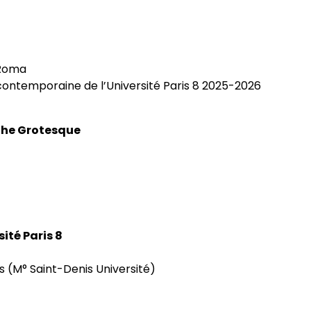
sophie
rches philosophiques
iés
i Roma
phie contemporaine de
contemporaine de l’Université Paris 8 2025-2026
itants
 the Grotesque
rat
ives foucaldiennes
ité Paris 8
is (M° Saint-Denis Université)
des programmes