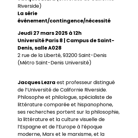
Conférences
Doctorants
Riverside)
Directions de thèse
Ouvrages
Chercheurs visitants
Jeunes chercheurs
Groupe de recherche sur les archives
La série
Dossiers et numéros de revues
Doctorants et postdoctorants visitants
Votre Espace
Anciens diplômés
foucaldiennes
événement/contingence/nécessité
Revue
Cahiers critiques de philosophie
Soutenances de thèses de doctorat
Jeune recherche
Calendrier d’accueil
Revues et collections
Soutenances de thèses HDR
Projets scientifiques adossés à des
Jeudi 27 mars 2025 à 12h
Calendrier de la vie scientifique du LLCP
Thèses
Interventions extérieures
programmes
Admission et inscription
Université Paris 8 | Campus de Saint-
Actes audiovisuels
Autres événements
Accès à distance (e-P8 | ADUM)
Appels à contributions
Denis, salle A028
Guide WikiP8
2 rue de la Liberté, 93200 Saint-Denis
Guide du doctorat
(Métro Saint-Denis Université)
Bibliothèques universitaires
Jacques Lezra
est professeur distingué
de l’Université de Californie Riverside.
Philosophe et philologue, spécialiste de
littérature comparée et hispanophone,
ses recherches portent sur la philosophie,
la littérature et la culture visuelle de
l’Espagne et de l’Europe à l’époque
moderne, Marx et le marxisme, et la