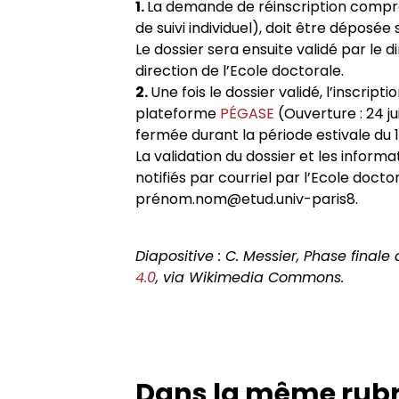
1.
La demande de réinscription comp
de suivi individuel), doit être déposée
Le dossier sera ensuite validé par le d
direction de l’Ecole doctorale.
2.
Une fois le dossier validé, l’inscript
plateforme
PÉGASE
(Ouverture : 24 j
fermée durant la période estivale du 1
La validation du dossier et les inform
notifiés par courriel par l’Ecole docto
prénom.nom@etud.univ-paris8.
Diapositive : C. Messier, Phase final
4.0
, via Wikimedia Commons.
Dans la même rub