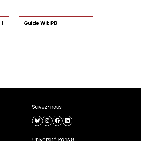
 |
Guide WikiP8
Suivez-nous
bluesky
instagram
facebook
linkedin
Université Paris 8