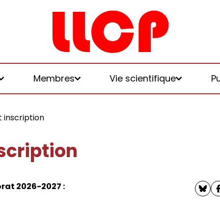
Membres
Vie scientifique
P
 inscription
scription
et logiques de
rat 2026-2027 :
 et honoraires
u LLCP
chniques, écologies, politiques