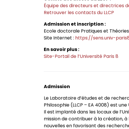
Historique
Chercheurs associés
Conférences
Revue
Admission et inscription
Cahiers critiques de philo
Équipe des directeurs et directrices 
Axe 3. Groupe européen de reche
Retrouver les contacts du LLCP
transdisciplinaires
Conseil de laboratoire
Chercheurs internationaux assoc
Chercheurs visitants
Revues et collections
Accès à distance (e-P8 | ADUM)
Admission et inscription :
Ecole doctorale Pratiques et Théories 
Chaire internationale de philoso
Site Internet :
https://sens.univ-paris8
Réglement interne
Doctorants
Doctorants et postdoctorants vis
Thèses
Guide WikiP8
l’Université Paris 8
En savoir plus :
Site-Portail de l’Université Paris 8
Locaux
Jeunes chercheurs
Soutenances de thèses de docto
Actes audiovisuels
Guide du doctorat
Directions de thèse
Listes de diffusion
Anciens diplômés
Soutenances de thèses HDR
Bibliothèques universitaires
Groupe de recherche sur les arch
Admission
Contacts
Interventions extérieures
Le Laboratoire d’études et de recher
Jeune recherche
Philosophie (LLCP – EA 4008) est une 
Il est implanté dans les locaux de l’Un
Autres événements
Projets scientifiques adossés à 
mission de contribuer à la création, à 
nouvelles en favorisant des recherche