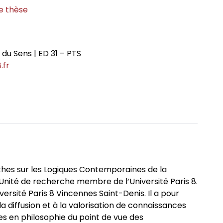
sophie
de thèse
rches philosophiques
iés
du Sens | ED 31 – PTS
phie contemporaine de
.fr
itants
rat
ives foucaldiennes
ches sur les Logiques Contemporaines de la
Unité de recherche membre de l’Université Paris 8.
iversité Paris 8 Vincennes Saint-Denis. Il a pour
des programmes
la diffusion et à la valorisation de connaissances
s en philosophie du point de vue des