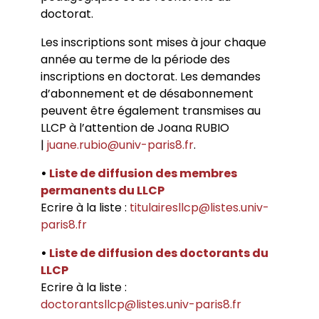
Conférences
Doctorants
doctorat.
Directions de thèse
Ouvrages
Chercheurs visitants
Jeunes chercheurs
Groupe de recherche sur les archives
Dossiers et numéros de revues
Doctorants et postdoctorants visitants
Votre Espace
Anciens diplômés
Les inscriptions sont mises à jour chaque
foucaldiennes
Revue
Cahiers critiques de philosophie
Soutenances de thèses de doctorat
Jeune recherche
année au terme de la période des
Calendrier d’accueil
Revues et collections
Soutenances de thèses HDR
Projets scientifiques adossés à des
inscriptions en doctorat. Les demandes
Calendrier de la vie scientifique du LLCP
Thèses
Interventions extérieures
programmes
Admission et inscription
d’abonnement et de désabonnement
Actes audiovisuels
Autres événements
Accès à distance (e-P8 | ADUM)
Appels à contributions
peuvent être également transmises au
Guide WikiP8
LLCP à l’attention de Joana RUBIO
Guide du doctorat
|
juane.rubio@univ-paris8.fr
.
Bibliothèques universitaires
•
Liste de diffusion des membres
permanents du LLCP
Ecrire à la liste :
titulairesllcp@listes.univ-
paris8.fr
•
Liste de diffusion des doctorants du
LLCP
Ecrire à la liste :
doctorantsllcp@listes.univ-paris8.fr