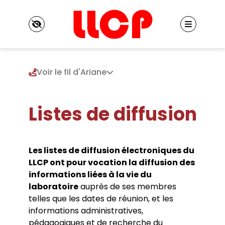
Panneau de gestion des cookies
Voir le fil d'Ariane
Listes de diffusion
Le LLCP
Présentation
Identité du LLCP
Projet scientifique
Historique
Les listes de diffusion électroniques du
Axe 1. Hétérogénéité des mondes et logiques
Conseil de laboratoire
LLCP ont pour vocation la diffusion des
de l’émancipation
Réglement interne
Membres
informations liées à la vie du
Axe 2. Fictions et rationalités : techniques,
Locaux
Enseignants chercheurs
écologies, politiques
laboratoire
Listes de diffusion
auprès de ses membres
Enseignants chercheurs émérites et
Axe 3. Groupe européen de recherches
Vie scientifique
Contacts
telles que les dates de réunion, et les
honoraires
philosophiques transdisciplinaires
informations administratives,
Séminaires
Chercheurs associés
Chaire internationale de philosophie
Colloques et journées d’études
pédagogiques et de recherche du
Chercheurs internationaux associés
Publications
contemporaine de l’Université Paris 8