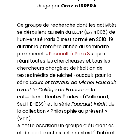
Conférences
Doctorants
dirigé par
Orazio IRRERA
Directions de thèse
Ouvrages
Chercheurs visitants
Jeunes chercheurs
Groupe de recherche sur les archives
Dossiers et numéros de revues
Doctorants et postdoctorants visitants
Votre Espace
Anciens diplômés
foucaldiennes
Revue
Cahiers critiques de philosophie
Soutenances de thèses de doctorat
Jeune recherche
Ce groupe de recherche dont les activités
Calendrier d’accueil
Revues et collections
Soutenances de thèses HDR
Projets scientifiques adossés à des
se déroulent au sein du LLCP (EA 4008) de
Calendrier de la vie scientifique du LLCP
Thèses
Interventions extérieures
programmes
Admission et inscription
l’Université Paris 8 s’est formé en 2018-19
Actes audiovisuels
Autres événements
Accès à distance (e-P8 | ADUM)
Appels à contributions
durant la première année du séminaire
Guide WikiP8
permanent «
Foucault à Paris 8
» qui a
Guide du doctorat
réuni toutes les chercheuses et tous les
Bibliothèques universitaires
chercheurs chargé.es de l’édition de
textes inédits de Michel Foucault pour la
série
Cours et travaux de Michel Foucault
avant le Collège de France
de la
collection « Hautes Études » (Gallimard,
Seuil, EHESS) et la série
Foucault inédit
de
la collection « Philosophie au présent »
(Vrin).
À cette occasion un groupe d’étudiant.es
et de doctorant.es ont manifesté l’intérêt