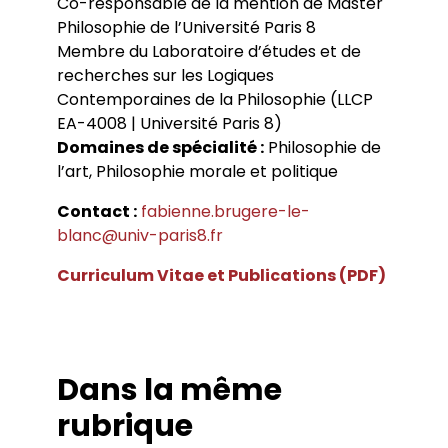
Co-responsable de la mention de Master
Conférences
Doctorants
Directions de thèse
Philosophie de l’Université Paris 8
Ouvrages
Chercheurs visitants
Jeunes chercheurs
Groupe de recherche sur les archives
Membre du Laboratoire d’études et de
Dossiers et numéros de revues
Doctorants et postdoctorants visitants
Votre Espace
Anciens diplômés
foucaldiennes
Revue
Cahiers critiques de philosophie
Soutenances de thèses de doctorat
recherches sur les Logiques
Jeune recherche
Calendrier d’accueil
Revues et collections
Soutenances de thèses HDR
Contemporaines de la Philosophie (LLCP
Projets scientifiques adossés à des
Calendrier de la vie scientifique du LLCP
Thèses
Interventions extérieures
programmes
EA-4008 | Université Paris 8)
Admission et inscription
Actes audiovisuels
Autres événements
Domaines de spécialité :
Philosophie de
Accès à distance (e-P8 | ADUM)
Appels à contributions
Guide WikiP8
l’art, Philosophie morale et politique
Guide du doctorat
Bibliothèques universitaires
Contact :
fabienne.brugere-le-
blanc@univ-paris8.fr
Curriculum Vitae et Publications (PDF)
Dans la même
rubrique