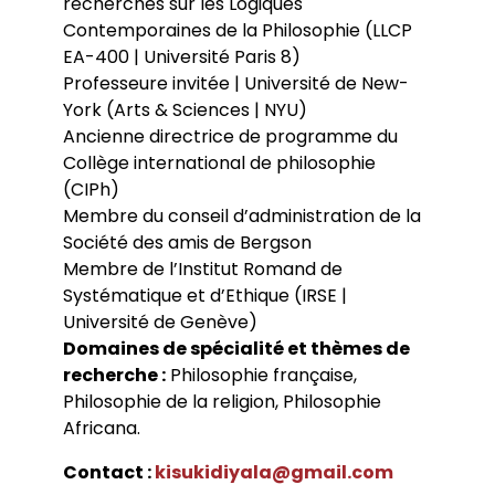
recherches sur les Logiques
Conférences
Doctorants
Directions de thèse
Contemporaines de la Philosophie (LLCP
Ouvrages
Chercheurs visitants
Jeunes chercheurs
Groupe de recherche sur les archives
EA-400 | Université Paris 8)
Dossiers et numéros de revues
Doctorants et postdoctorants visitants
Votre Espace
Anciens diplômés
foucaldiennes
Revue
Cahiers critiques de philosophie
Soutenances de thèses de doctorat
Professeure invitée | Université de New-
Jeune recherche
Calendrier d’accueil
Revues et collections
Soutenances de thèses HDR
York (Arts & Sciences | NYU)
Projets scientifiques adossés à des
Calendrier de la vie scientifique du LLCP
Thèses
Interventions extérieures
programmes
Ancienne directrice de programme du
Admission et inscription
Actes audiovisuels
Autres événements
Collège international de philosophie
Accès à distance (e-P8 | ADUM)
Appels à contributions
Guide WikiP8
(CIPh)
Guide du doctorat
Membre du conseil d’administration de la
Bibliothèques universitaires
Société des amis de Bergson
Membre de l’Institut Romand de
Systématique et d’Ethique (IRSE |
Université de Genève)
Domaines de spécialité et thèmes de
recherche :
Philosophie française,
Philosophie de la religion, Philosophie
Africana.
Contact :
kisukidiyala@gmail.com