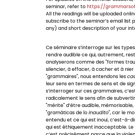
seminar, refer to
https://grammarsof
All the readings will be uploaded onli
subscribe to the seminar’s email list pl
any) and short description of your in
Ce séminaire s’interroge sur les types
rendre audible ce qui, autrement, res
analyserons comme des "formes traum
silencier, à effacer, à cacher et à nie
"grammaires", nous entendons les
ca
leur sens en termes de sens et de sign
s’interroger sur ces grammaires, c’
radicalement le sens afin de subvertir
"mérite" d’être audible, mémorisable, 
"gramáticas de lo
inaudito
", car le mo
entendu et ce qui est inouï, c’est-à-d
qui est éthiquement inacceptable. Le s
c’est précisément parce que la viol