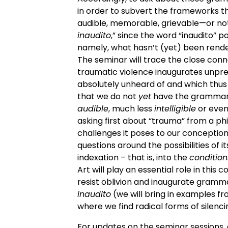
in order to subvert the frameworks t
audible, memorable, grievable—or not.
inaudito
,” since the word “inaudito” 
namely, what hasn’t (yet) been rende
The seminar will trace the close conn
traumatic violence inaugurates unpr
absolutely unheard of and which thus 
that we do not
yet
have the grammar
audible
, much less
intelligible
or eve
asking first about “trauma” from a phi
challenges it poses to our conception
questions around the possibilities of 
indexation – that is, into the
conditions
Art will play an essential role in this 
resist oblivion and inaugurate gram
inaudito
(we will bring in examples fro
where we find radical forms of silenc
For updates on the seminar sessions,