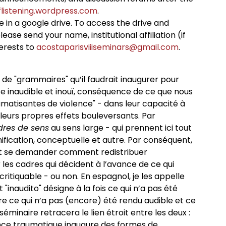
listening.wordpress.com
.
ne in a google drive. To access the drive and
ease send your name, institutional affiliation (if
terests to
acostaparisviiiseminars@gmail.com
.
 de "grammaires" qu’il faudrait inaugurer pour
te inaudible et inouï, conséquence de ce que nous
atisantes de violence" - dans leur capacité à
r leurs propres effets bouleversants. Par
dres de sens
au sens large - qui prennent ici tout
ification, conceptuelle et autre. Par conséquent,
est se demander comment redistribuer
 les cadres qui décident à l’avance de ce qui
critiquable - ou non. En espagnol, je les appelle
t "inaudito" désigne à la fois ce qui n’a pas été
ire ce qui n’a pas (encore) été rendu audible et ce
éminaire retracera le lien étroit entre les deux :
ence traumatique inaugure des formes de