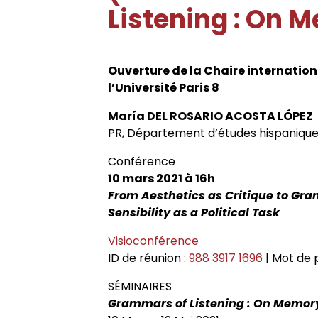
Historique
Chercheurs associés
Conférences
Revue
Admission et inscription
Cahiers critiques de philo
Listening : On 
Axe 3. Groupe européen de reche
transdisciplinaires
Conseil de laboratoire
Chercheurs internationaux assoc
Chercheurs visitants
Revues et collections
Accès à distance (e-P8 | ADUM)
Ouverture de la Chaire internatio
Chaire internationale de philoso
l’Université Paris 8
Réglement interne
Doctorants
Doctorants et postdoctorants vis
Thèses
Guide WikiP8
l’Université Paris 8
María DEL ROSARIO ACOSTA LÓPEZ
PR, Département d’études hispaniques,
Locaux
Jeunes chercheurs
Soutenances de thèses de docto
Actes audiovisuels
Guide du doctorat
Directions de thèse
Conférence
10 mars 2021 à 16h
Listes de diffusion
Anciens diplômés
Soutenances de thèses HDR
Bibliothèques universitaires
From Aesthetics as Critique to Gra
Groupe de recherche sur les arch
Sensibility as a Political Task
Contacts
Interventions extérieures
Visioconférence
Jeune recherche
ID de réunion :
988 3917 1696
| Mot de 
Autres événements
SÉMINAIRES
Projets scientifiques adossés à 
Grammars of Listening : On Memor