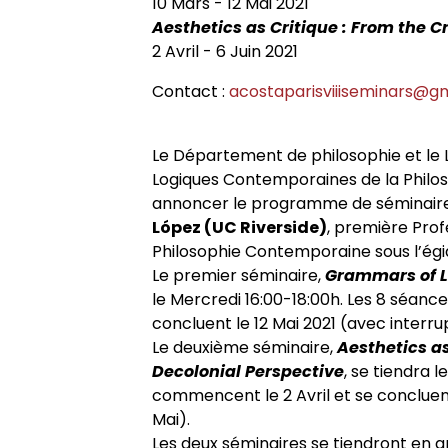
10 Mars - 12 Mai 2021
Appels à contributions
Aesthetics as Critique : From the C
2 Avril - 6 Juin 2021
Contact :
acostaparisviiiseminars@g
Le Département de philosophie et le 
Logiques Contemporaines de la Philosop
annoncer le programme de séminaire
López (UC Riverside)
, première Prof
Philosophie Contemporaine sous l’égide
Le premier séminaire,
Grammars of L
le Mercredi 16:00-18:00h. Les 8 séan
concluent le 12 Mai 2021 (avec interrupt
Le deuxième séminaire,
Aesthetics as
Decolonial Perspective
, se tiendra 
commencent le 2 Avril et se concluent l
Mai).
Les deux séminaires se tiendront en a