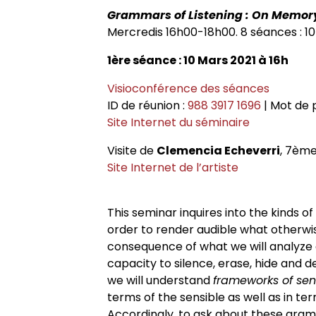
Grammars of Listening : On Memor
Mercredis 16h00-18h00. 8 séances : 10 
1ère séance : 10 Mars 2021 à 16h
Visioconférence des séances
ID de réunion :
988 3917 1696
| Mot de 
Site Internet du séminaire
Visite de
Clemencia Echeverri
, 7ème
Site Internet de l’artiste
This seminar inquires into the kinds 
order to render audible what otherw
consequence of what we will analyze a
capacity to silence, erase, hide and 
we will understand
frameworks of se
terms of the sensible as well as in t
Accordingly, to ask about these gramm