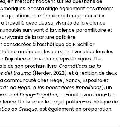
s, en mettant l’accent sur les questions de
Amériques. Acosta dirige également des ateliers
 des questions de mémoire historique dans des
 a travaillé avec des survivants de la violence
nautés survivant à la violence paramilitaire et
vivants de la torture policière.
t consacrées à l’esthétique de F. Schiller,
rt latino-américain, les perspectives décoloniales
r l’injustice et la violence épistémiques. Elle
nale de son prochain livre,
Gramáticas de lo
és del trauma
(Herder, 2022), et à l’édition de deux
ur la communauté chez Hegel, Nancy, Esposito et
ad : de Hegel a los pensadores impolíticos
), un
rmur of Being-Together
, co-écrit avec Jean-Luc
iolence. Un livre sur le projet politico-esthétique de
tics as Critique
, est également en préparation.