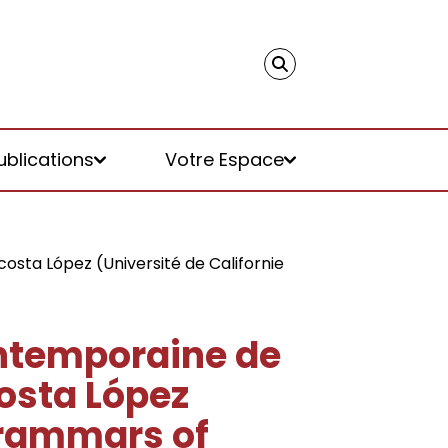
ublications
Votre Espace
costa López (Université de Californie
ontemporaine de
costa López
 Grammars of