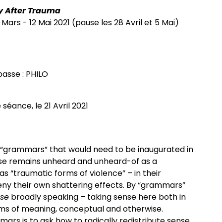
y After Trauma
Mars - 12 Mai 2021 (pause les 28 Avril et 5 Mai)
passe : PHILO
 séance, le 21 Avril 2021
of “grammars” that would need to be inaugurated in
ise remains unheard and unheard-of as a
s “traumatic forms of violence” – in their
deny their own shattering effects. By “grammars”
nse
broadly speaking – taking sense here both in
erms of meaning, conceptual and otherwise.
ars is to ask how to radically redistribute sense