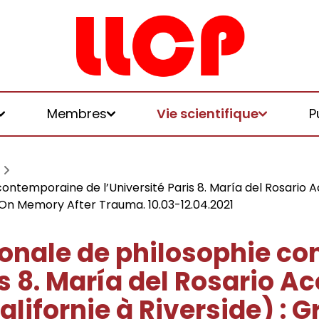
Membres
Vie scientifique
P
ontemporaine de l’Université Paris 8. María del Rosario A
: On Memory After Trauma. 10.03-12.04.2021
et logiques de
ionale de philosophie c
is 8. María del Rosario A
 et honoraires
u LLCP
chniques, écologies, politiques
alifornie à Riverside) :