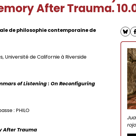
sophie
Memory After Trauma. 10.
rches philosophiques
iés
nale de philosophie contemporaine de
phie contemporaine de
itants
 Université de Californie à Riverside
rat
mmars of Listening : On Reconfiguring
ives foucaldiennes
passe : PHILO
Jua
des programmes
roj
y After Trauma