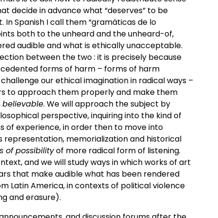
hat decide in advance what “deserves” to be
 In Spanish I call them “gramáticas de lo
points both to the unheard and the unheard-of,
red audible and what is ethically unacceptable.
ection between the two : it is precisely because
ecedented forms of harm – forms of harm
challenge our ethical imagination in radical ways –
s to approach them properly and make them
n
believable
. We will approach the subject by
losophical perspective, inquiring into the kind of
s of experience, in order then to move into
its representation, memorialization and historical
 of possibility
of more radical form of listening.
context, and we will study ways in which works of art
mars that make audible what has been rendered
m Latin America, in contexts of political violence
ing and erasure).
 announcements, and discussion forums after the