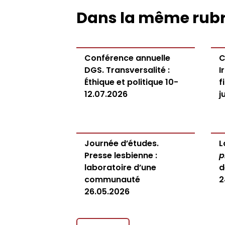
Dans la même rub
Conférence annuelle
C
DGS. Transversalité :
I
Éthique et politique 10-
f
12.07.2026
j
Journée d’études.
L
Presse lesbienne :
p
laboratoire d’une
d
communauté
2
26.05.2026