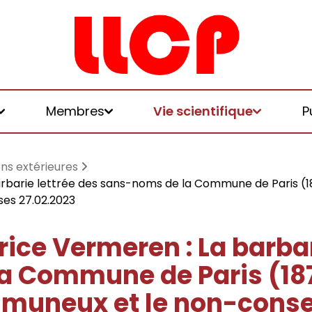
Membres
Vie scientifique
P
ons extérieures
rbarie lettrée des sans-noms de la Commune de Paris (1
es 27.02.2023
et logiques de
ice Vermeren : La barbar
 Commune de Paris (1871
 et honoraires
u LLCP
chniques, écologies, politiques
muneux et le non-cons