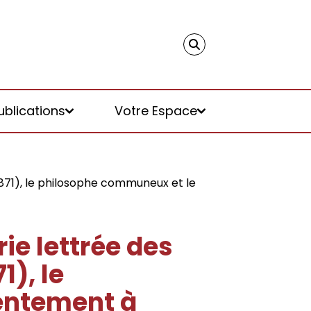
ublications
Votre Espace
871), le philosophe communeux et le
ie lettrée des
), le
entement à