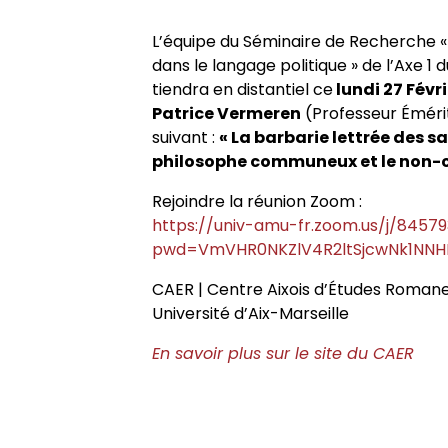
Appels à contributions
L’équipe du Séminaire de Recherche «
dans le langage politique » de l’Axe 1 d
tiendra en distantiel ce
lundi 27 Févri
Patrice Vermeren
(Professeur Émérite
suivant :
« La barbarie lettrée des 
philosophe communeux et le non-c
Rejoindre la réunion Zoom :
https://univ-amu-fr.zoom.us/j/8457
pwd=VmVHR0NKZlV4R2ltSjcwNk1NNH
CAER | Centre Aixois d’Études Roman
Université d’Aix-Marseille
En savoir plus sur le site du CAER