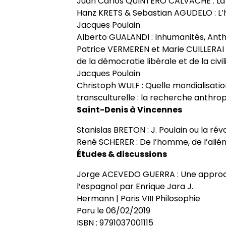
Juan Carlos QUINTERO CALVACHE : La L
Hanz KRETS & Sebastian AGUDELO : L’
Jacques Poulain
Alberto GUALANDI : Inhumanités, Ant
Patrice VERMEREN et Marie CUILLERAI :
de la démocratie libérale et de la civi
Jacques Poulain
Christoph WULF : Quelle mondialisation
transculturelle : la recherche anthro
Saint-Denis à Vincennes
Stanislas BRETON : J. Poulain ou la ré
René SCHERER : De l’homme, de l’alié
Études & discussions
Jorge ACEVEDO GUERRA : Une approche
l’espagnol par Enrique Jara J.
Hermann | Paris VIII Philosophie
Paru le 06/02/2019
ISBN : 9791037001115