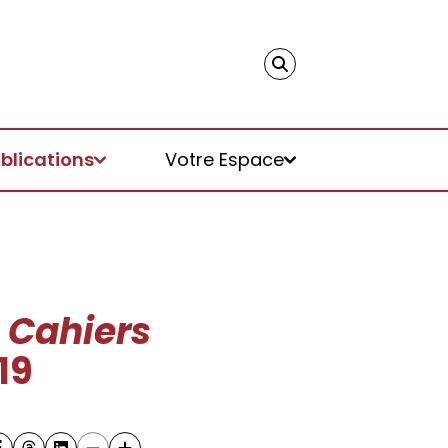
blications
Votre Espace
,
Cahiers
019