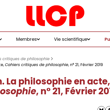
Membres
Vie scientifique
Pu
s critiques de philosophie
te,
Cahiers critiques de philosophie
, n° 21, Février 2019
. La philosophie en acte
et logiques de
losophie
, n° 21, Février 2
 et honoraires
u LLCP
chniques, écologies, politiques