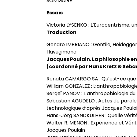
SOMMAIRE
Appels à contributions
Essais
Victoria LYSENKO : L’Eurocentrisme, 
Traduction
Genaro IMBRIANO : Gentile, Heidegger e
Havugimana
Jacques Poulain. La philosophie en
(coordonné par Hans Kretz & Seba
Renata CAMARGO SA : Qu’est-ce que
William GONZALEZ : L’anthropobiologi
Sergeï PANOV : L’anthropobiologie du l
Sebastian AGUDELO : Actes de paroles
technologique d’après Jacques Poula
Hans-Jörg SANDKULHER : Quelle vérité 
Walter R. MENON : Expérience et Vérit
Jacques Poulain