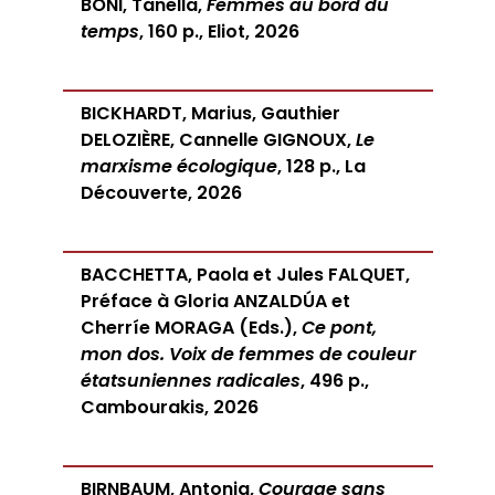
BONI, Tanella,
Femmes au bord du
temps
, 160 p., Eliot, 2026
BICKHARDT, Marius, Gauthier
DELOZIÈRE, Cannelle GIGNOUX,
Le
marxisme écologique
, 128 p., La
Découverte, 2026
BACCHETTA, Paola et Jules FALQUET,
Préface à Gloria ANZALDÚA et
Cherríe MORAGA (Eds.),
Ce pont,
mon dos. Voix de femmes de couleur
étatsuniennes radicales
, 496 p.,
Cambourakis, 2026
BIRNBAUM, Antonia,
Courage sans