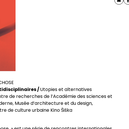
sophie
rches philosophiques
iés
phie contemporaine de
itants
rat
ives foucaldiennes
 CHOSE
idisciplinaires /
Utopies et alternatives
ntre de recherches de l’Académie des sciences et
oderne, Musée d’architecture et du design,
re de culture urbaine Kino Šiška
des programmes
hose
» est une série de rencontres internationales