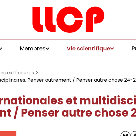
Membres
Vie scientifique
P
ons extérieures
isciplinaires. Penser autrement / Penser autre chose 24-
nationales et multidisci
et logiques de
t / Penser autre chose 
 et honoraires
u LLCP
chniques, écologies, politiques