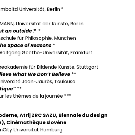
mboltd Universität, Berlin *
ANN, Universität der Künste, Berlin
ut an outside ?
*
schule für Philosophie, München
the Space of Reasons
*
Wolfgang Goethe-Universität, Frankfurt
cheakademie für Bildende Künste, Stuttgart
elieve What We Don’t Believe
**
niversité Jean-Jaurès, Toulouse
ytique”
**
ur les thèmes de la journée ***
moderne, Atrij ZRC SAZU, Biennale du design
gn), Cinémathèque slovène
enCity Universität Hamburg