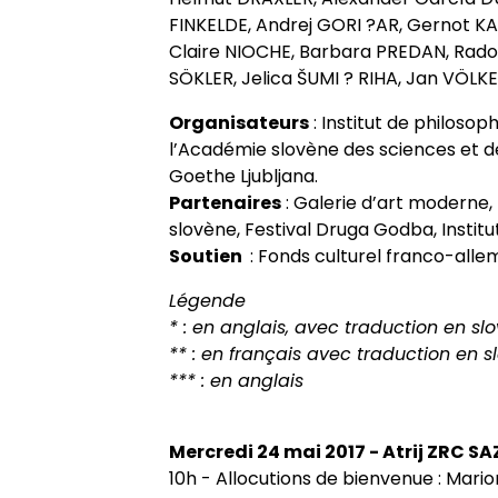
FINKELDE, Andrej GORI ?AR, Gernot 
Claire NIOCHE, Barbara PREDAN, Rado
SÖKLER, Jelica ŠUMI ? RIHA, Jan VÖLKE
Organisateurs
: Institut de philoso
l’Académie slovène des sciences et des 
Goethe Ljubljana.
Partenaires
: Galerie d’art moderne,
slovène, Festival Druga Godba, Institu
Soutien
: Fonds culturel franco-alle
Légende
* : en anglais, avec traduction en sl
** : en français avec traduction en s
*** : en anglais
Mercredi 24 mai 2017 - Atrij ZRC S
10h - Allocutions de bienvenue : Mar