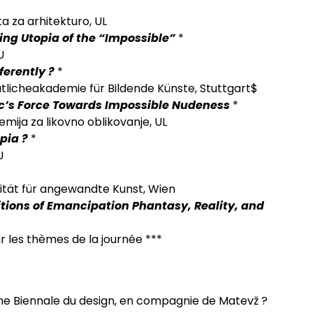
ta za arhitekturo, UL
ing Utopia of the “Impossible”
*
U
ferently ?
*
atlicheakademie für Bildende Künste, Stuttgart$
c’s Force Towards Impossible Nudeness
*
mija za likovno oblikovanje, UL
opia ?
*
U
ität für angewandte Kunst, Wien
tions of Emancipation Phantasy, Reality, and
ur les thèmes de la journée ***
ème Biennale du design, en compagnie de Matevž ?