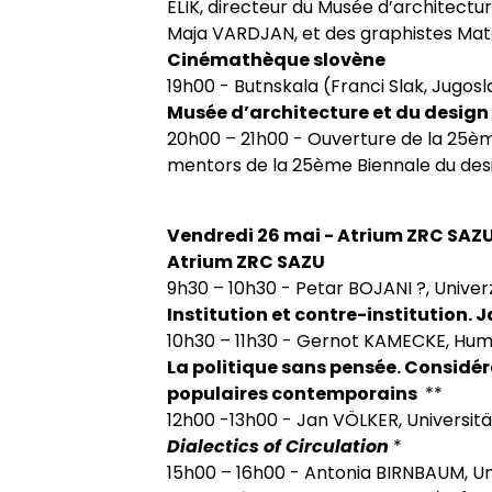
ELIK, directeur du Musée d’architectu
Maja VARDJAN, et des graphistes Mat
Cinémathèque slovène
19h00 - Butnskala (Franci Slak, Jugoslav
Musée d’architecture et du design
20h00 – 21h00 - Ouverture de la 25èm
mentors de la 25ème Biennale du desi
Vendredi 26 mai - Atrium ZRC SAZU
Atrium ZRC SAZU
9h30 – 10h30 - Petar BOJANI ?, Univer
Institution et contre-institution.
10h30 – 11h30 - Gernot KAMECKE, Humbo
La politique sans pensée. Considé
populaires contemporains
**
12h00 -13h00 - Jan VÖLKER, Universität
Dialectics of Circulation
*
15h00 – 16h00 - Antonia BIRNBAUM, Uni