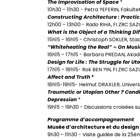
The Improvisation of Space
*
10h30 – 11h30 - Petra ?EFERIN, Fakulte
Constructing Architecture : Practic
12h00 – 13h00 - Rado RIHA, FI ZRC SAZ
What is the Object of a Thinking Dif
15h15 – 16h15 - Christoph SÖKLER, Sta
“Whiteheating the Real” – On Musi
16h15 – 17h15 - Barbara PREDAN, Akade
Design for Life : The Struggle for Ut
17h15 – 18h15- Rok BEN ?IN, FI ZRC SAZ
Affect and Truth
*
18h15-19h15- Helmut DRAXLER, Univers
Traumatic or Utopian Other ? Condi
Depression
*
19h15 – 19h30 - Discussions croisées s
Programme d’accompagnement
Musée d’architecture et du design
9h30 – 11h30 - Visite guidée de la 25