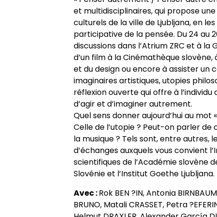
Appels à contributions
et multidisciplinaires, qui propose un
culturels de la ville de Ljubljana, en l
participative de la pensée. Du 24 au 2
discussions dans l’Atrium ZRC et à la 
d’un film à la Cinémathèque slovène, 
et du design ou encore à assister un 
imaginaires artistiques, utopies philo
réflexion ouverte qui offre à l’individ
d’agir et d’imaginer autrement.
Quel sens donner aujourd’hui au mot « p
Celle de l’utopie ? Peut-on parler d
la musique ? Tels sont, entre autres, 
d’échanges auxquels vous convient l’
scientifiques de l’Académie slovène des
Slovénie et l’Institut Goethe Ljubljana.
Avec :
Rok BEN ?IN, Antonia BIRNBAUM,
BRUNO, Matali CRASSET, Petra ?EFERI
Helmut DRAXLER, Alexander García DÜ