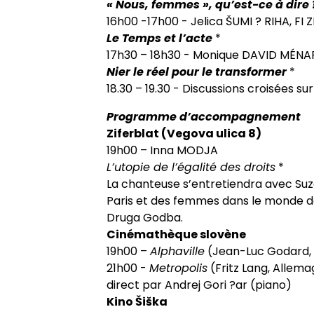
« Nous, femmes », qu’est-ce à dire
16h00 -17h00 - Jelica ŠUMI ? RIHA, FI
Le Temps et l’acte
*
17h30 – 18h30 - Monique DAVID MÉNARD,
Nier le réel pour le transformer
*
18.30 – 19.30 - Discussions croisées su
Programme d’accompagnement
Ziferblat (Vegova ulica 8)
19h00 – Inna MODJA
L’utopie de l’égalité des droits
*
La chanteuse s’entretiendra avec Suza
Paris et des femmes dans le monde de 
Druga Godba.
Cinémathèque slovène
19h00 –
Alphaville
(Jean-Luc Godard, F
21h00 -
Metropolis
(Fritz Lang, Allem
direct par Andrej Gori ?ar (piano)
Kino Šiška