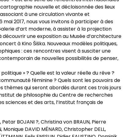
e cartographie nouvelle et décloisonnée des lieux
es associant à une circulation vivante et
6 mai 2017, nous vous invitons à participer à des
Galerie d’art moderne, à assister à la projection
à découvrir une exposition au Musée d’architecture
concert à Kino Šiška. Nouveaux modèles politiques,
sophiques : ces rencontres visent à susciter une
u contemporain de nouvelles possibilités de penser,
olitique » ? Quelle est la valeur réelle du rêve ?
e communauté féminine ? Quels sont les pouvoirs de
les thèmes qui seront abordés durant ces trois jours
Institut de philosophie du Centre de recherches
 sciences et des arts, l’Institut français de
 Petar BOJANI ?, Christina von BRAUN, Pierre
N, Monique DAVID MÉNARD, Christopher DELL,
TTMANN, Felix ENSSLIN, Didier FAUSTINO, Dominik