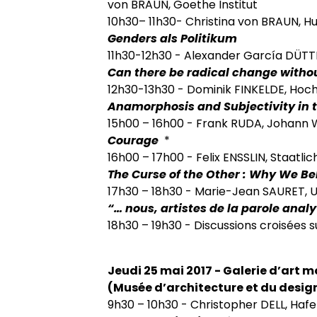
von BRAUN, Goethe Institut
10h30– 11h30- Christina von BRAUN, Hu
Genders als Politikum
11h30-12h30 - Alexander García DÜTTM
Can there be radical change witho
12h30-13h30 - Dominik FINKELDE, Hoch
Anamorphosis and Subjectivity in 
15h00 – 16h00 - Frank RUDA, Johann 
Courage
*
16h00 – 17h00 - Felix ENSSLIN, Staatli
The Curse of the Other : Why We B
17h30 – 18h30 - Marie-Jean SAURET, U
“… nous, artistes de la parole anal
18h30 – 19h30 - Discussions croisées s
Jeudi 25 mai 2017 - Galerie d’art 
(Musée d’architecture et du desi
9h30 – 10h30 - Christopher DELL, Haf