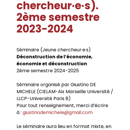
chercheur·e·s).
Conférences
Doctorants
Directions de thèse
Ouvrages
Chercheurs visitants
Jeunes chercheurs
Groupe de recherche sur les archives
2ème semestre
Dossiers et numéros de revues
Doctorants et postdoctorants visitants
Votre Espace
Anciens diplômés
foucaldiennes
Revue
Cahiers critiques de philosophie
Soutenances de thèses de doctorat
Jeune recherche
2023-2024
Calendrier d’accueil
Revues et collections
Soutenances de thèses HDR
Projets scientifiques adossés à des
Calendrier de la vie scientifique du LLCP
Thèses
Interventions extérieures
programmes
Admission et inscription
Actes audiovisuels
Autres événements
Accès à distance (e-P8 | ADUM)
Appels à contributions
Guide WikiP8
Séminaire (Jeune chercheur·e·s)
Guide du doctorat
Déconstruction de l’économie,
Bibliothèques universitaires
économie et déconstruction
2ème semestre 2024-2025
Séminaire organisé par Giustino DE
MICHELE (CIELAM-Aix Marseille Université /
LLCP-Université Paris 8)
Pour tout renseignement, merci d’écrire
à :
giustinodemichele@gmail.com
Le séminaire aura lieu en format mixte, en