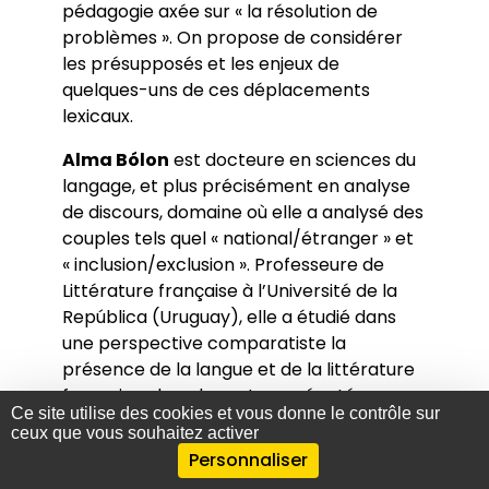
pédagogie axée sur « la résolution de
problèmes ». On propose de considérer
les présupposés et les enjeux de
quelques-uns de ces déplacements
lexicaux.
Alma Bólon
est docteure en sciences du
langage, et plus précisément en analyse
de discours, domaine où elle a analysé des
couples tels quel « national/étranger » et
« inclusion/exclusion ». Professeure de
Littérature française à l’Université de la
República (Uruguay), elle a étudié dans
une perspective comparatiste la
présence de la langue et de la littérature
française chez des auteurs réputés
Ce site utilise des cookies et vous donne le contrôle sur
anglophiles (Borges, Onetti). Par ailleurs,
ceux que vous souhaitez activer
elle a publié des articles ayant trait à la
Personnaliser
place des humanités, en particulier de la