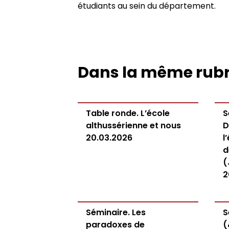
étudiants au sein du département.
Appels à contributions
Dans la même rub
Table ronde. L’école
S
althussérienne et nous
D
20.03.2026
l
d
(
2
Séminaire. Les
S
paradoxes de
(