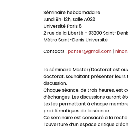
Historique
Chercheurs associés
Conférences
Revue
Admission et inscription
Cahiers critiques de philo
Axe 3. Groupe européen de reche
Séminaire hebdomadaire
transdisciplinaires
Lundi 9h-12h, salle A028
Conseil de laboratoire
Chercheurs internationaux assoc
Chercheurs visitants
Revues et collections
Accès à distance (e-P8 | ADUM)
Université Paris 8
2 rue de la Liberté – 93200 Saint-Deni
Chaire internationale de philoso
Métro Saint-Denis Université
Réglement interne
Doctorants
Doctorants et postdoctorants vis
Thèses
Guide WikiP8
l’Université Paris 8
Contacts :
pcnter@gmail.com
|
ninon
Locaux
Jeunes chercheurs
Soutenances de thèses de docto
Actes audiovisuels
Guide du doctorat
Directions de thèse
Le séminaire Master/Doctorat est ouve
doctorat, souhaitant présenter leurs
Listes de diffusion
Anciens diplômés
Soutenances de thèses HDR
Bibliothèques universitaires
Groupe de recherche sur les arch
discussion.
Chaque séance, de trois heures, est c
Contacts
Interventions extérieures
d’échanges. Les discussions auront ét
Jeune recherche
textes permettant à chaque membre du
problématiques de la séance.
Autres événements
Projets scientifiques adossés à 
Ce séminaire est consacré à la recher
l’ouverture d’un espace critique d’éc