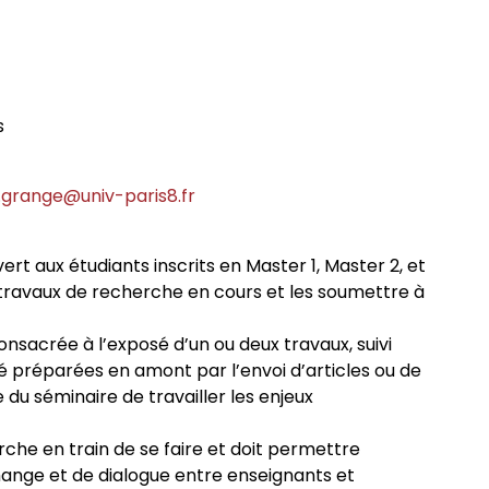
sophie
rches philosophiques
iés
s
phie contemporaine de
itants
.grange@univ-paris8.fr
rat
rt aux étudiants inscrits en Master 1, Master 2, et
 travaux de recherche en cours et les soumettre à
ives foucaldiennes
onsacrée à l’exposé d’un ou deux travaux, suivi
é préparées en amont par l’envoi d’articles ou de
 séminaire de travailler les enjeux
des programmes
che en train de se faire et doit permettre
hange et de dialogue entre enseignants et