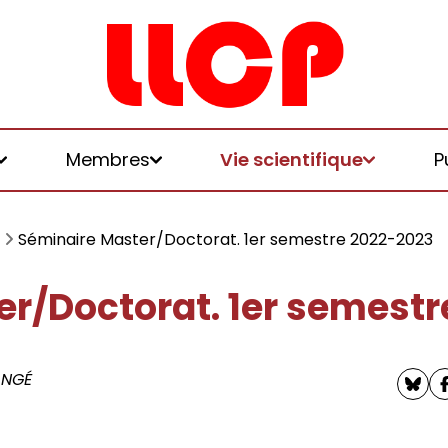
Membres
Vie scientifique
P
Séminaire Master/Doctorat. 1er semestre 2022-2023
r/Doctorat. 1er semestr
et logiques de
ANGÉ
 et honoraires
u LLCP
chniques, écologies, politiques