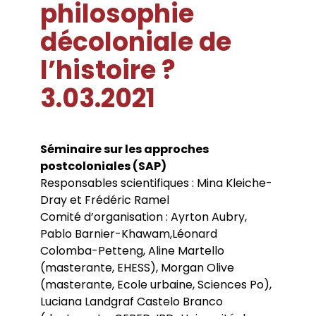
philosophie
Conférences
Doctorants
Directions de thèse
Ouvrages
Chercheurs visitants
Jeunes chercheurs
Groupe de recherche sur les archives
décoloniale de
Dossiers et numéros de revues
Doctorants et postdoctorants visitants
Votre Espace
Anciens diplômés
foucaldiennes
Revue
Cahiers critiques de philosophie
Soutenances de thèses de doctorat
Jeune recherche
l’histoire ?
Calendrier d’accueil
Revues et collections
Soutenances de thèses HDR
Projets scientifiques adossés à des
Calendrier de la vie scientifique du LLCP
Thèses
Interventions extérieures
programmes
3.03.2021
Admission et inscription
Actes audiovisuels
Autres événements
Accès à distance (e-P8 | ADUM)
Appels à contributions
Guide WikiP8
Guide du doctorat
Bibliothèques universitaires
Séminaire sur les approches
postcoloniales (SAP)
Responsables scientifiques : Mina Kleiche-
Dray et Frédéric Ramel
Comité d’organisation : Ayrton Aubry,
Pablo Barnier-Khawam,Léonard
Colomba-Petteng, Aline Martello
(masterante, EHESS), Morgan Olive
(masterante, Ecole urbaine, Sciences Po),
Luciana Landgraf Castelo Branco