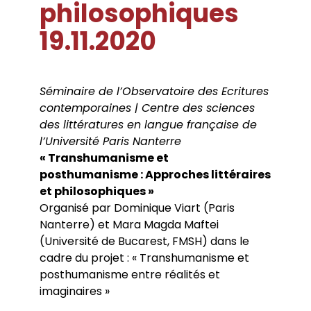
philosophiques
Conférences
Doctorants
Directions de thèse
Ouvrages
Chercheurs visitants
Jeunes chercheurs
Groupe de recherche sur les archives
19.11.2020
Dossiers et numéros de revues
Doctorants et postdoctorants visitants
Votre Espace
Anciens diplômés
foucaldiennes
Revue
Cahiers critiques de philosophie
Soutenances de thèses de doctorat
Jeune recherche
Calendrier d’accueil
Revues et collections
Soutenances de thèses HDR
Projets scientifiques adossés à des
Calendrier de la vie scientifique du LLCP
Thèses
Interventions extérieures
programmes
Admission et inscription
Séminaire de l’Observatoire des Ecritures
Actes audiovisuels
Autres événements
Accès à distance (e-P8 | ADUM)
Appels à contributions
contemporaines | Centre des sciences
Guide WikiP8
des littératures en langue française de
Guide du doctorat
l’Université Paris Nanterre
Bibliothèques universitaires
« Transhumanisme et
posthumanisme : Approches littéraires
et philosophiques »
Organisé par Dominique Viart (Paris
Nanterre) et Mara Magda Maftei
(Université de Bucarest, FMSH) dans le
cadre du projet : « Transhumanisme et
posthumanisme entre réalités et
imaginaires »