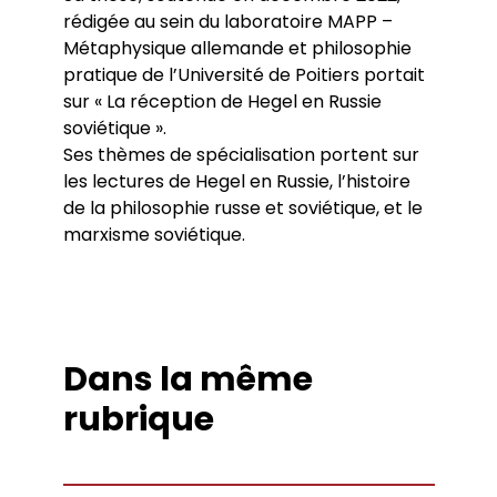
Conférences
Doctorants
rédigée au sein du laboratoire MAPP –
Directions de thèse
Ouvrages
Chercheurs visitants
Jeunes chercheurs
Groupe de recherche sur les archives
Métaphysique allemande et philosophie
Dossiers et numéros de revues
Doctorants et postdoctorants visitants
Votre Espace
Anciens diplômés
foucaldiennes
pratique de l’Université de Poitiers portait
Revue
Cahiers critiques de philosophie
Soutenances de thèses de doctorat
Jeune recherche
Calendrier d’accueil
sur « La réception de Hegel en Russie
Revues et collections
Soutenances de thèses HDR
Projets scientifiques adossés à des
Calendrier de la vie scientifique du LLCP
Thèses
Interventions extérieures
soviétique ».
programmes
Admission et inscription
Actes audiovisuels
Autres événements
Ses thèmes de spécialisation portent sur
Accès à distance (e-P8 | ADUM)
Appels à contributions
les lectures de Hegel en Russie, l’histoire
Guide WikiP8
de la philosophie russe et soviétique, et le
Guide du doctorat
Bibliothèques universitaires
marxisme soviétique.
Dans la même
rubrique