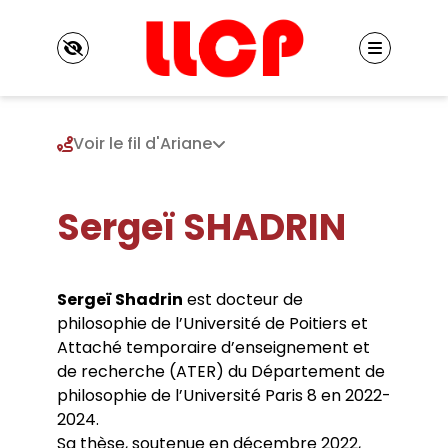
Panneau de gestion des cookies
Voir le fil d'Ariane
Sergeï SHADRIN
Le LLCP
Présentation
Identité du LLCP
Projet scientifique
Historique
Sergeï Shadrin
est docteur de
Axe 1. Hétérogénéité des mondes et logiques
Conseil de laboratoire
philosophie de l’Université de Poitiers et
de l’émancipation
Réglement interne
Membres
Attaché temporaire d’enseignement et
Axe 2. Fictions et rationalités : techniques,
Locaux
Enseignants chercheurs
écologies, politiques
de recherche (ATER) du Département de
Listes de diffusion
Enseignants chercheurs émérites et
Axe 3. Groupe européen de recherches
Vie scientifique
Contacts
philosophie de l’Université Paris 8 en 2022-
honoraires
philosophiques transdisciplinaires
2024.
Séminaires
Chercheurs associés
Chaire internationale de philosophie
Colloques et journées d’études
Sa thèse, soutenue en décembre 2022,
Chercheurs internationaux associés
Publications
contemporaine de l’Université Paris 8