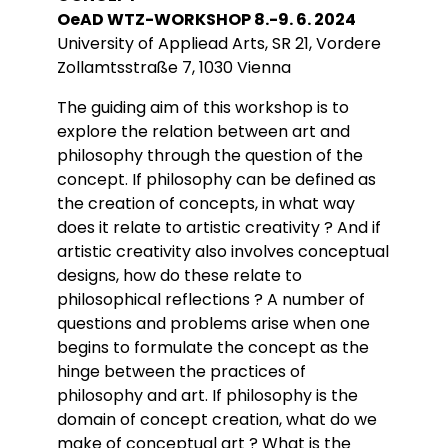
Conférences
Doctorants
OeAD WTZ-WORKSHOP 8.-9. 6. 2024
Directions de thèse
Ouvrages
Chercheurs visitants
Jeunes chercheurs
Groupe de recherche sur les archives
University of Appliead Arts, SR 21, Vordere
Dossiers et numéros de revues
Doctorants et postdoctorants visitants
Votre Espace
Anciens diplômés
foucaldiennes
Zollamtsstraße 7, 1030 Vienna
Revue
Cahiers critiques de philosophie
Soutenances de thèses de doctorat
Jeune recherche
Calendrier d’accueil
Revues et collections
Soutenances de thèses HDR
Projets scientifiques adossés à des
The guiding aim of this workshop is to
Calendrier de la vie scientifique du LLCP
Thèses
Interventions extérieures
programmes
Admission et inscription
explore the relation between art and
Actes audiovisuels
Autres événements
Accès à distance (e-P8 | ADUM)
Appels à contributions
philosophy through the question of the
Guide WikiP8
concept. If philosophy can be defined as
Guide du doctorat
the creation of concepts, in what way
Bibliothèques universitaires
does it relate to artistic creativity ? And if
artistic creativity also involves conceptual
designs, how do these relate to
philosophical reflections ? A number of
questions and problems arise when one
begins to formulate the concept as the
hinge between the practices of
philosophy and art. If philosophy is the
domain of concept creation, what do we
make of conceptual art ? What is the