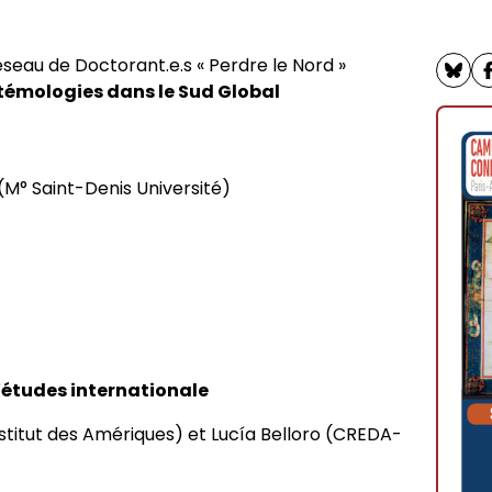
sophie
rches philosophiques
seau de Doctorant.e.s « Perdre le Nord »
iés
istémologies dans le Sud Global
phie contemporaine de
itants
 (M° Saint-Denis Université)
rat
ives foucaldiennes
’études internationale
nstitut des Amériques) et Lucía Belloro (CREDA-
des programmes