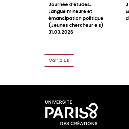
Journée d’études.
J
Langue mineure et
E
émancipation politique
d
(Jeunes chercheur·e·s)
31.03.2026
Voir plus