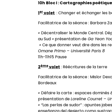
10h
Bloc I :
Cartographies poétiques
Appels à contributions
er
1
volet
: Changer et échanger les bo
Facilitatrice de la séance : Barbara Zau
«
Décentraliser le Monde Central. Dépa
au Sud
»
présentation de
Ga Yeon Yoo 
«
Ce que donner veut dire dans les 
Omane Primo – Université Paris 8
11h-11h15 Pause
ème
2
volet
: Réécritures de la terre
Facilitatrice de la séance : Mislor Dexa
Bordeaux
«
Défaire la carte : espaces dominés 
présentation de
Loreline Courret – Un
« “
Las perlas de sudor” : apuntes jabes
enseñanza del desierto como sustrac