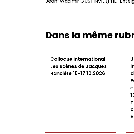
Jean-Wadimir GUSTINVIL (PHD, Enseig
Dans la même rub
Colloque international.
J
Les scènes de Jacques
i
Rancière 15-17.10.2026
d
F
e
1
n
c
8