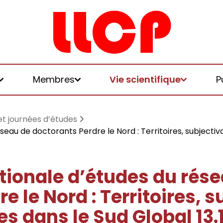
Membres
Vie scientifique
P
et journées d’études
seau de doctorants Perdre le Nord : Territoires, subjectiv
et logiques de
tionale d’études du rés
e le Nord : Territoires, 
 et honoraires
u LLCP
chniques, écologies, politiques
s dans le Sud Global 13.