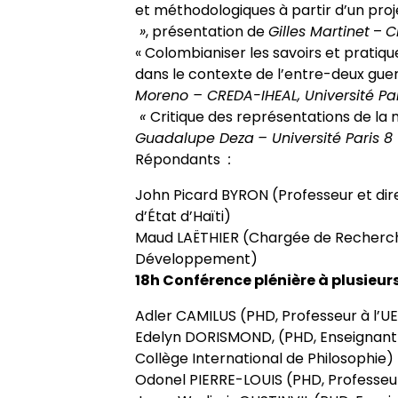
et méthodologiques à partir d’un proj
»
, présentation de
Gilles Martinet
–
C
« Colombianiser les savoirs et pratiqu
dans le contexte de l’entre-deux gue
Moreno – CREDA-IHEAL, Université Pari
«
Critique des représentations de la
Guadalupe Deza
– Université Paris 8
Répondants
:
John Picard BYRON (Professeur et dir
d’État d’Haïti)
Maud LAËTHIER (Chargée de Recherche 
Développement)
18h Conférence plénière à plusieurs
Adler CAMILUS (PHD, Professeur à l’U
Edelyn DORISMOND, (PHD, Enseignant
Collège International de Philosophie)
Odonel PIERRE-LOUIS (PHD, Professeur 