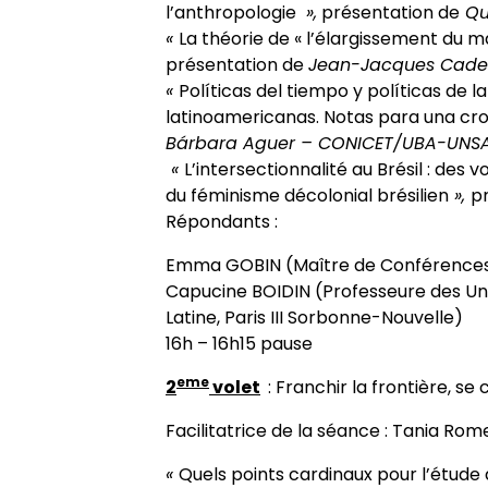
l’anthropologie
»,
présentation de
Qu
«
La théorie de « l’élargissement du 
présentation de
Jean-Jacques Cadet 
«
Políticas del tiempo y políticas de la 
latinoamericanas. Notas para una cr
Bárbara Aguer – CONICET/UBA-UNS
«
L’intersectionnalité au Brésil : des 
du féminisme décolonial brésilien
»,
p
Répondants :
Emma GOBIN (Maître de Conférences e
Capucine BOIDIN (Professeure des Uni
Latine, Paris III Sorbonne-Nouvelle)
16h – 16h15 pause
eme
2
volet
: Franchir la frontière, s
Facilitatrice de la séance : Tania Rome
«
Quels points cardinaux pour l’étude