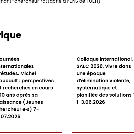
nant-chercheur rattaché à l’ENS de l’UEH)
rique
ournées
Colloque international.
nternationales
SALC 2026. Vivre dans
’études. Michel
une époque
oucault : perspectives
d’élimination violente,
t recherches en cours
systématique et
00 ans après sa
planifiée des solutions 
aissance (Jeunes
1-3.06.2026
hercheur·e·s) 7-
.07.2026