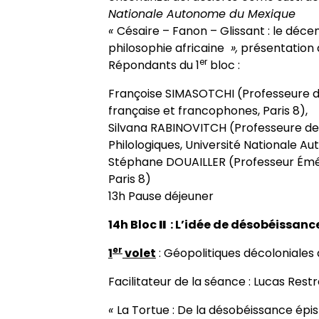
Nationale Autonome du Mexique
«
Césaire – Fanon – Glissant : le déce
philosophie africaine
»,
présentation 
er
Répondants du 1
bloc :
Françoise SIMASOTCHI (Professeure d
française et francophones, Paris 8),
Silvana RABINOVITCH (Professeure des 
Philologiques, Université Nationale 
Stéphane DOUAILLER (Professeur Émér
Paris 8)
13h Pause déjeuner
14h Bloc
II
: L’idée de désobéissan
er
1
volet
: Géopolitiques décoloniales 
Facilitateur de la séance : Lucas Restr
«
La Tortue : De la désobéissance ép