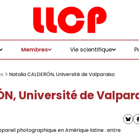
Membres
Vie scientifique
P
és
Natalia CALDERÓN, Université de Valparaiso
N, Université de Valpar
et logiques de
 et honoraires
u LLCP
chniques, écologies, politiques
ppareil photographique en Amérique latine : entre