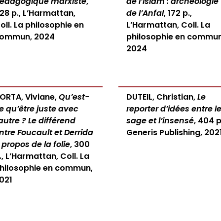
édagogique marxiste
,
de l’Islam : archéologie
28 p., L’Harmattan,
de l’Anfal
, 172 p.,
oll. La philosophie en
L’Harmattan, Coll. La
ommun, 2024
philosophie en commun
2024
ORTA, Viviane,
Qu’est-
DUTEIL, Christian,
Le
e qu’être juste avec
reporter d’idées entre l
’autre ? Le différend
sage et l’insensé
, 404 p
ntre Foucault et Derrida
Generis Publishing, 202
 propos de la folie
, 300
., L’Harmattan, Coll. La
hilosophie en commun,
021