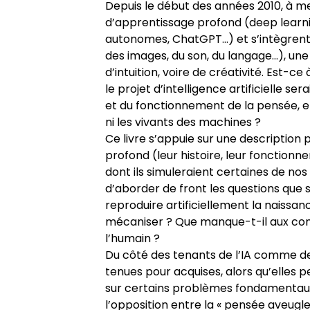
Depuis le début des années 2010, à m
Appels à contributions
d’apprentissage profond (deep learni
autonomes, ChatGPT…) et s’intègrent
des images, du son, du langage…), une
d’intuition, voire de créativité. Est-c
le projet d’intelligence artificielle se
et du fonctionnement de la pensée, et
ni les vivants des machines ?
Ce livre s’appuie sur une description
profond (leur histoire, leur fonctionn
dont ils simuleraient certaines de nos
d’aborder de front les questions que s
reproduire artificiellement la naissance
mécaniser ? Que manque-t-il aux com
l’humain ?
Du côté des tenants de l’IA comme de 
tenues pour acquises, alors qu’elles 
sur certains problèmes fondamentaux 
l’opposition entre la « pensée aveugle 