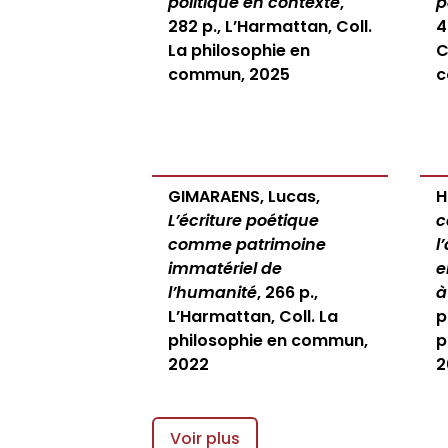
politique en contexte
,
p
282 p., L’Harmattan, Coll.
4
La philosophie en
C
commun, 2025
c
GIMARAENS, Lucas,
H
L’écriture poétique
c
comme patrimoine
l
immatériel de
e
l’humanité
, 266 p.,
à
L’Harmattan, Coll. La
p
philosophie en commun,
p
2022
2
Voir plus