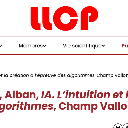
Membres
Vie scientifique
Pu
n et la création à l’épreuve des algorithmes
, Champ Vallon
, Alban,
IA. L’intuition et
et logiques de
lgorithmes
, Champ Vallon
 et honoraires
u LLCP
chniques, écologies, politiques