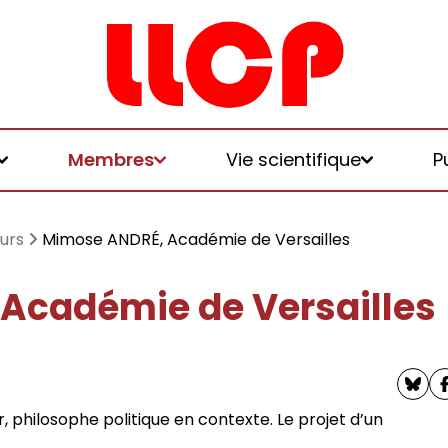
Membres
Vie scientifique
P
urs
Mimose ANDRÉ, Académie de Versailles
Académie de Versailles
et logiques de
 et honoraires
u LLCP
chniques, écologies, politiques
 philosophe politique en contexte. Le projet d’un