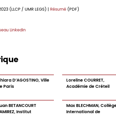
sophie
rches philosophiques
2023 (LLCP / UMR LEGS) |
Résumé
(PDF)
iés
seau Linkedin
phie contemporaine de
itants
rat
rique
ives foucaldiennes
hiara D’AGOSTINO, Ville
Loreline COURRET,
e Paris
Académie de Créteil
des programmes
uan BETANCOURT
Max BLECHMAN, Collèg
AMIREZ, Institut
International de