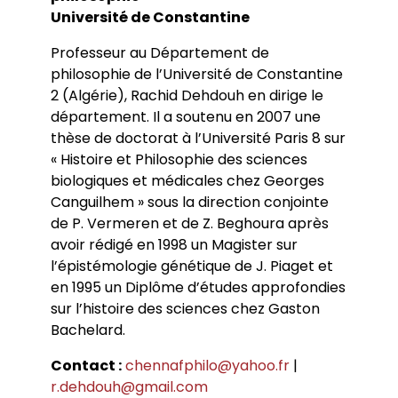
Conférences
Doctorants
Université de Constantine
Directions de thèse
Ouvrages
Chercheurs visitants
Jeunes chercheurs
Groupe de recherche sur les archives
Dossiers et numéros de revues
Doctorants et postdoctorants visitants
Votre Espace
Anciens diplômés
Professeur au Département de
foucaldiennes
Revue
Cahiers critiques de philosophie
Soutenances de thèses de doctorat
Jeune recherche
philosophie de l’Université de Constantine
Calendrier d’accueil
Revues et collections
Soutenances de thèses HDR
Projets scientifiques adossés à des
2 (Algérie), Rachid Dehdouh en dirige le
Calendrier de la vie scientifique du LLCP
Thèses
Interventions extérieures
programmes
Admission et inscription
département. Il a soutenu en 2007 une
Actes audiovisuels
Autres événements
Accès à distance (e-P8 | ADUM)
Appels à contributions
thèse de doctorat à l’Université Paris 8 sur
Guide WikiP8
« Histoire et Philosophie des sciences
Guide du doctorat
biologiques et médicales chez Georges
Bibliothèques universitaires
Canguilhem » sous la direction conjointe
de P. Vermeren et de Z. Beghoura après
avoir rédigé en 1998 un Magister sur
l’épistémologie génétique de J. Piaget et
en 1995 un Diplôme d’études approfondies
sur l’histoire des sciences chez Gaston
Bachelard.
Contact :
chennafphilo@yahoo.fr
|
r.dehdouh@gmail.com