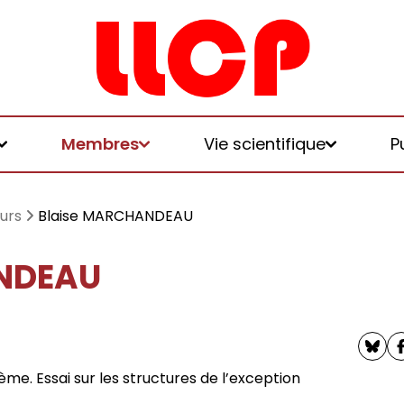
Membres
Vie scientifique
P
urs
Blaise MARCHANDEAU
NDEAU
et logiques de
 et honoraires
u LLCP
chniques, écologies, politiques
me. Essai sur les structures de l’exception