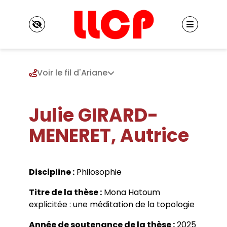
Panneau de gestion des cookies
Voir le fil d'Ariane
Julie GIRARD-
Le LLCP
Présentation
MENERET, Autrice
Identité du LLCP
Projet scientifique
Historique
Axe 1. Hétérogénéité des mondes et logiques
Conseil de laboratoire
de l’émancipation
Réglement interne
Membres
Discipline :
Philosophie
Axe 2. Fictions et rationalités : techniques,
Locaux
Enseignants chercheurs
écologies, politiques
Listes de diffusion
Titre de la thèse :
Mona Hatoum
Enseignants chercheurs émérites et
Axe 3. Groupe européen de recherches
Vie scientifique
Contacts
explicitée : une méditation de la topologie
honoraires
philosophiques transdisciplinaires
Séminaires
Chercheurs associés
Chaire internationale de philosophie
Colloques et journées d’études
Année de soutenance de la thèse :
2025
Chercheurs internationaux associés
Publications
contemporaine de l’Université Paris 8