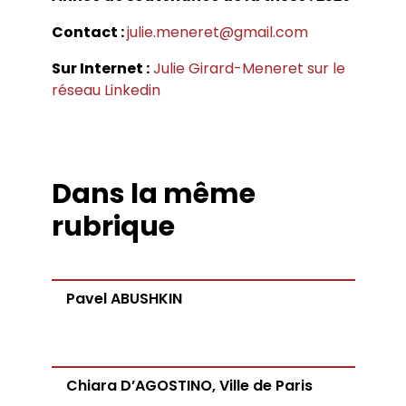
Conférences
Doctorants
Directions de thèse
Ouvrages
Chercheurs visitants
Contact :
julie.meneret@gmail.com
Jeunes chercheurs
Groupe de recherche sur les archives
Dossiers et numéros de revues
Doctorants et postdoctorants visitants
Votre Espace
Anciens diplômés
foucaldiennes
Revue
Cahiers critiques de philosophie
Soutenances de thèses de doctorat
Sur Internet :
Julie Girard-Meneret sur le
Jeune recherche
Calendrier d’accueil
Revues et collections
Soutenances de thèses HDR
réseau Linkedin
Projets scientifiques adossés à des
Calendrier de la vie scientifique du LLCP
Thèses
Interventions extérieures
programmes
Admission et inscription
Actes audiovisuels
Autres événements
Accès à distance (e-P8 | ADUM)
Appels à contributions
Guide WikiP8
Guide du doctorat
Dans la même
Bibliothèques universitaires
rubrique
Pavel ABUSHKIN
Chiara D’AGOSTINO, Ville de Paris