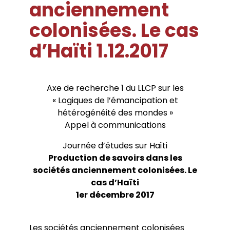
anciennement
Conférences
Doctorants
Directions de thèse
Ouvrages
Chercheurs visitants
Jeunes chercheurs
Groupe de recherche sur les archives
colonisées. Le cas
Dossiers et numéros de revues
Doctorants et postdoctorants visitants
Votre Espace
Anciens diplômés
foucaldiennes
Revue
Cahiers critiques de philosophie
Soutenances de thèses de doctorat
Jeune recherche
d’Haïti 1.12.2017
Calendrier d’accueil
Revues et collections
Soutenances de thèses HDR
Projets scientifiques adossés à des
Calendrier de la vie scientifique du LLCP
Thèses
Interventions extérieures
programmes
Admission et inscription
Actes audiovisuels
Autres événements
Accès à distance (e-P8 | ADUM)
Appels à contributions
Guide WikiP8
Axe de recherche 1 du LLCP sur les
Guide du doctorat
« Logiques de l’émancipation et
Bibliothèques universitaires
hétérogénéité des mondes »
Appel à communications
Journée d’études sur Haïti
Production de savoirs dans les
sociétés anciennement colonisées. Le
cas d’Haïti
1er décembre 2017
Les sociétés anciennement colonisées