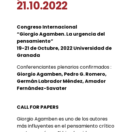
21.10.2022
Conférences
Doctorants
Directions de thèse
Ouvrages
Chercheurs visitants
Jeunes chercheurs
Groupe de recherche sur les archives
Dossiers et numéros de revues
Doctorants et postdoctorants visitants
Votre Espace
Anciens diplômés
foucaldiennes
Revue
Cahiers critiques de philosophie
Soutenances de thèses de doctorat
Jeune recherche
Calendrier d’accueil
Congreso Internacional
Revues et collections
Soutenances de thèses HDR
Projets scientifiques adossés à des
Calendrier de la vie scientifique du LLCP
Thèses
Interventions extérieures
“Giorgio Agamben. La urgencia del
programmes
Admission et inscription
Actes audiovisuels
Autres événements
pensamiento”
Accès à distance (e-P8 | ADUM)
Appels à contributions
19-21 de Octubre, 2022 Universidad de
Guide WikiP8
Granada
Guide du doctorat
Bibliothèques universitaires
Conferenciantes plenarios confirmados :
Giorgio Agamben, Pedro G. Romero,
Germán Labrador Méndez, Amador
Fernández-Savater
CALL FOR PAPERS
Giorgio Agamben es uno de los autores
más influyentes en el pensamiento crítico