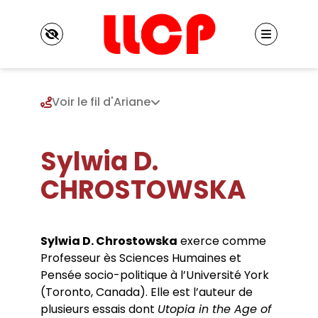
Panneau de gestion des cookies
Voir le fil d'Ariane
Sylwia D.
Le LLCP
Présentation
CHROSTOWSKA
Identité du LLCP
Projet scientifique
Historique
Axe 1. Hétérogénéité des mondes et logiques
Conseil de laboratoire
de l’émancipation
Réglement interne
Membres
Sylwia D. Chrostowska
exerce comme
Axe 2. Fictions et rationalités : techniques,
Locaux
Professeur ès Sciences Humaines et
Enseignants chercheurs
écologies, politiques
Listes de diffusion
Enseignants chercheurs émérites et
Pensée socio-politique à l’Université York
Axe 3. Groupe européen de recherches
Vie scientifique
Contacts
honoraires
philosophiques transdisciplinaires
(Toronto, Canada). Elle est l’auteur de
Séminaires
Chercheurs associés
Chaire internationale de philosophie
plusieurs essais dont
Utopia in the Age of
Colloques et journées d’études
Chercheurs internationaux associés
Publications
contemporaine de l’Université Paris 8