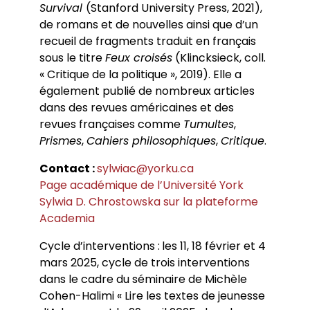
Survival
(Stanford University Press, 2021),
Conférences
Doctorants
Directions de thèse
Ouvrages
Chercheurs visitants
de romans et de nouvelles ainsi que d’un
Jeunes chercheurs
Groupe de recherche sur les archives
Dossiers et numéros de revues
Doctorants et postdoctorants visitants
Votre Espace
Anciens diplômés
recueil de fragments traduit en français
foucaldiennes
Revue
Cahiers critiques de philosophie
Soutenances de thèses de doctorat
Jeune recherche
sous le titre
Feux croisés
(Klincksieck, coll.
Calendrier d’accueil
Revues et collections
Soutenances de thèses HDR
Projets scientifiques adossés à des
« Critique de la politique », 2019). Elle a
Calendrier de la vie scientifique du LLCP
Thèses
Interventions extérieures
programmes
Admission et inscription
également publié de nombreux articles
Actes audiovisuels
Autres événements
Accès à distance (e-P8 | ADUM)
Appels à contributions
dans des revues américaines et des
Guide WikiP8
revues françaises comme
Tumultes
,
Guide du doctorat
Prismes
,
Cahiers philosophiques
,
Critique
.
Bibliothèques universitaires
Contact :
sylwiac@yorku.ca
Page académique de l’Université York
Sylwia D. Chrostowska sur la plateforme
Academia
Cycle d’interventions :
les 11, 18 février et 4
mars 2025, cycle de trois interventions
dans le cadre du séminaire de Michèle
Cohen-Halimi « Lire les textes de jeunesse