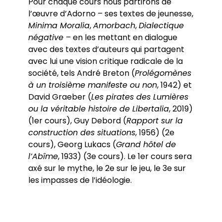
Pour chaque cours nous partirons de
l’œuvre d’Adorno – ses textes de jeunesse,
Minima Moralia
,
Amorbach
,
Dialectique
négative
– en les mettant en dialogue
avec des textes d’auteurs qui partagent
avec lui une vision critique radicale de la
société, tels André Breton (
Prolégomènes
à un troisième manifeste ou non
, 1942) et
David Graeber (
Les pirates des Lumières
ou la véritable histoire de Libertalia
, 2019)
(1er cours), Guy Debord (
Rapport sur la
construction des situations
, 1956) (2e
cours), Georg Lukacs (
Grand hôtel de
l’Abîme
, 1933) (3e cours). Le 1er cours sera
axé sur le mythe, le 2e sur le jeu, le 3e sur
les impasses de l’idéologie.