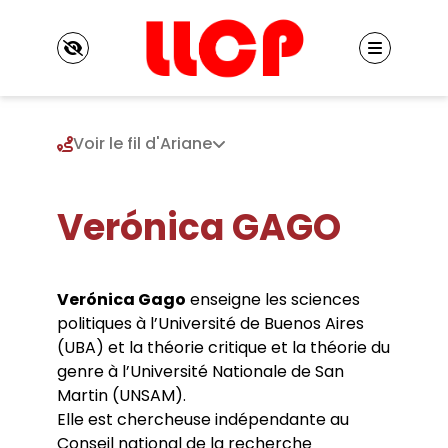
Panneau de gestion des cookies
Voir le fil d'Ariane
Verónica GAGO
Le LLCP
Présentation
Identité du LLCP
Projet scientifique
Historique
Verónica Gago
enseigne les sciences
Axe 1. Hétérogénéité des mondes et logiques
Conseil de laboratoire
politiques à l’Université de Buenos Aires
de l’émancipation
Réglement interne
Membres
(UBA) et la théorie critique et la théorie du
Axe 2. Fictions et rationalités : techniques,
Locaux
Enseignants chercheurs
écologies, politiques
genre à l’Université Nationale de San
Listes de diffusion
Enseignants chercheurs émérites et
Axe 3. Groupe européen de recherches
Vie scientifique
Contacts
Martin (UNSAM).
honoraires
philosophiques transdisciplinaires
Elle est chercheuse indépendante au
Séminaires
Chercheurs associés
Chaire internationale de philosophie
Colloques et journées d’études
Conseil national de la recherche
Chercheurs internationaux associés
Publications
contemporaine de l’Université Paris 8