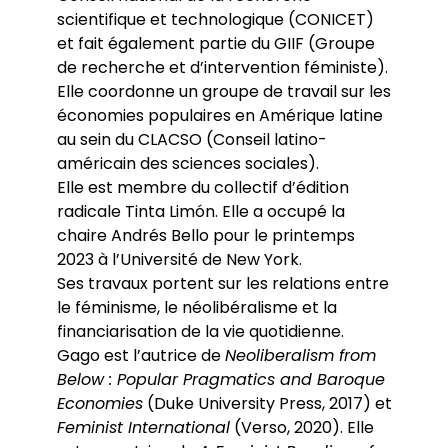
Conférences
Doctorants
scientifique et technologique (CONICET)
Directions de thèse
Ouvrages
Chercheurs visitants
Jeunes chercheurs
Groupe de recherche sur les archives
et fait également partie du GIIF (Groupe
Dossiers et numéros de revues
Doctorants et postdoctorants visitants
Votre Espace
Anciens diplômés
foucaldiennes
de recherche et d’intervention féministe).
Revue
Cahiers critiques de philosophie
Soutenances de thèses de doctorat
Jeune recherche
Calendrier d’accueil
Elle coordonne un groupe de travail sur les
Revues et collections
Soutenances de thèses HDR
Projets scientifiques adossés à des
Calendrier de la vie scientifique du LLCP
Thèses
Interventions extérieures
économies populaires en Amérique latine
programmes
Admission et inscription
Actes audiovisuels
Autres événements
au sein du CLACSO (Conseil latino-
Accès à distance (e-P8 | ADUM)
Appels à contributions
américain des sciences sociales).
Guide WikiP8
Elle est membre du collectif d’édition
Guide du doctorat
Bibliothèques universitaires
radicale Tinta Limón. Elle a occupé la
chaire Andrés Bello pour le printemps
2023 à l’Université de New York.
Ses travaux portent sur les relations entre
le féminisme, le néolibéralisme et la
financiarisation de la vie quotidienne.
Gago est l’autrice de
Neoliberalism from
Below : Popular Pragmatics and Baroque
Economies
(Duke University Press, 2017) et
Feminist International
(Verso, 2020). Elle