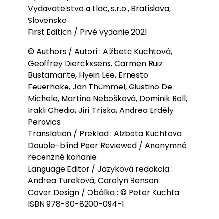
Vydavatelstvo a tlac, s.r.o., Bratislava,
Slovensko
First Edition / Prvé vydanie 2021
© Authors / Autori : Alžbeta Kuchtová,
Geoffrey Dierckxsens, Carmen Ruiz
Bustamante, Hyein Lee, Ernesto
Feuerhake, Jan Thümmel, Giustino De
Michele, Martina Nebošková, Dominik Boll,
Irakli Chedia, Jirí Tríska, Andrea Erdély
Perovics
Translation / Preklad : Alžbeta Kuchtová
Double-blind Peer Reviewed / Anonymné
recenzné konanie
Language Editor / Jazyková redakcia :
Andrea Tureková, Carolyn Benson
Cover Design / Obálka : © Peter Kuchta
ISBN 978-80-8200-094-1