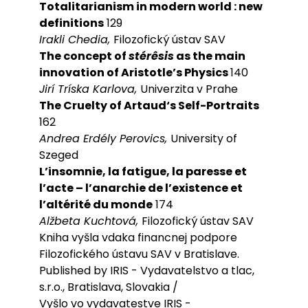
Totalitarianism in modern world : new
definitions
129
Irakli Chedia,
Filozofický ústav SAV
The concept of
stérêsis
as the main
innovation of Aristotle’s Physics
140
Jirí Tríska Karlova,
Univerzita v Prahe
The Cruelty of Artaud‘s Self-Portraits
162
Andrea Erdély Perovics,
University of
Szeged
L’insomnie, la fatigue, la paresse et
l’acte – l’anarchie de l’existence et
l’altérité du monde
174
Alžbeta Kuchtová,
Filozofický ústav SAV
Kniha vyšla vdaka financnej podpore
Filozofického ústavu SAV v Bratislave.
Published by IRIS - Vydavatelstvo a tlac,
s.r.o., Bratislava, Slovakia /
Vyšlo vo vydavatestve IRIS -