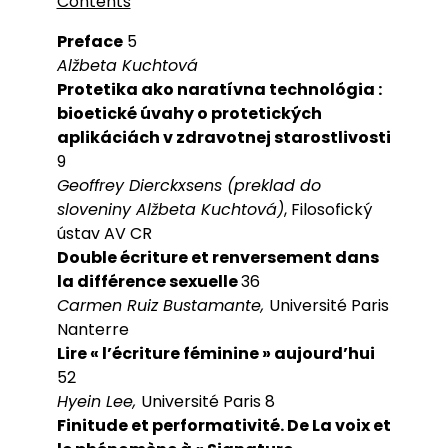
Contents
Preface
5
Alžbeta Kuchtová
Protetika ako naratívna technológia :
bioetické úvahy o protetických
aplikáciách v zdravotnej starostlivosti
9
Geoffrey Dierckxsens (preklad do
sloveniny Alžbeta Kuchtová)
, Filosofický
ústav AV CR
Double écriture et renversement dans
la différence sexuelle
36
Carmen Ruiz Bustamante,
Université Paris
Nanterre
Lire « l’écriture féminine » aujourd’hui
52
Hyein Lee,
Université Paris 8
Finitude et performativité. De La voix et