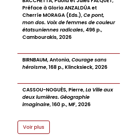
BACCHETTA, Paola et Jules FALQUET,
Préface à Gloria ANZALDÚA et
Cherríe MORAGA (Eds.),
Ce pont,
mon dos. Voix de femmes de couleur
étatsuniennes radicales
, 496 p.,
Cambourakis, 2026
BIRNBAUM, Antonia,
Courage sans
héroïsme
, 168 p., Klincksieck, 2026
CASSOU-NOGUÈS, Pierre,
La Ville aux
deux lumières. Géographie
imaginaire
, 160 p., MF, 2026
Voir plus