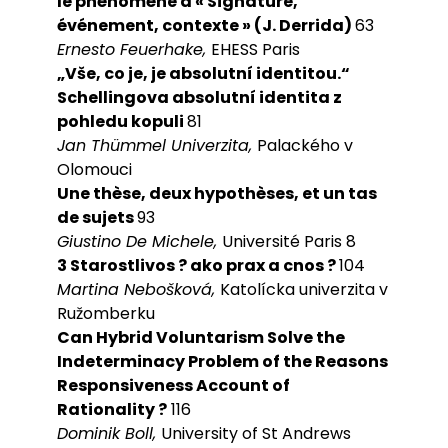
le phénomène à « Signature,
événement, contexte » (J. Derrida)
63
Ernesto Feuerhake,
EHESS Paris
„Vše, co je, je absolutní identitou.“
Schellingova absolutní identita z
pohledu kopuli
81
Jan Thümmel Univerzita,
Palackého v
Olomouci
Une thèse, deux hypothèses, et un tas
de sujets
93
Giustino De Michele,
Université Paris 8
3 Starostlivos ? ako prax a cnos ?
104
Martina Nebošková,
Katolícka univerzita v
Ružomberku
Can Hybrid Voluntarism Solve the
Indeterminacy Problem of the Reasons
Responsiveness Account of
Rationality ?
116
Dominik Boll,
University of St Andrews