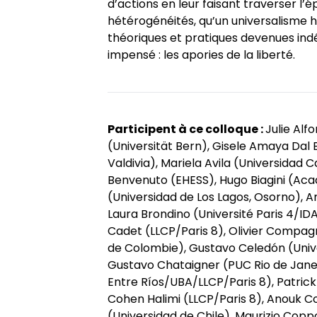
d’actions en leur faisant traverser l’
hétérogénéités, qu’un universalisme 
théoriques et pratiques devenues ind
impensé : les apories de la liberté.
Participent à ce colloque :
Julie Alf
(Universität Bern), Gisele Amaya Dal B
Valdivia), Mariela Avila (Universidad C
Benvenuto (EHESS), Hugo Biagini (Acad
(Universidad de Los Lagos, Osorno), A
Laura Brondino (Université Paris 4/I
Cadet (LLCP/Paris 8), Olivier Compag
de Colombie), Gustavo Celedón (Unive
Gustavo Chataigner (PUC Rio de Janei
Entre Ríos/UBA/LLCP/Paris 8), Patrick
Cohen Halimi (LLCP/Paris 8), Anouk C
(Universidad de Chile), Maurizio Copp