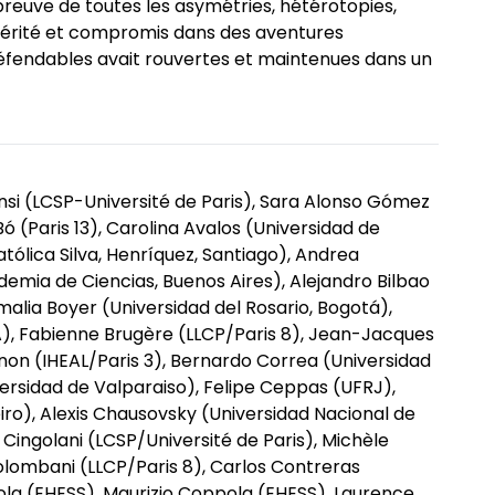
épreuve de toutes les asymétries, hétérotopies,
hérité et compromis dans des aventures
éfendables avait rouvertes et maintenues dans un
onsi (LCSP-Université de Paris), Sara Alonso Gómez
ó (Paris 13), Carolina Avalos (Universidad de
atólica Silva, Henríquez, Santiago), Andrea
emia de Ciencias, Buenos Aires), Alejandro Bilbao
malia Boyer (Universidad del Rosario, Bogotá),
DA), Fabienne Brugère (LLCP/Paris 8), Jean-Jacques
non (IHEAL/Paris 3), Bernardo Correa (Universidad
rsidad de Valparaiso), Felipe Ceppas (UFRJ),
ro), Alexis Chausovsky (Universidad Nacional de
 Cingolani (LCSP/Université de Paris), Michèle
olombani (LLCP/Paris 8), Carlos Contreras
ola (EHESS), Maurizio Coppola (EHESS), Laurence