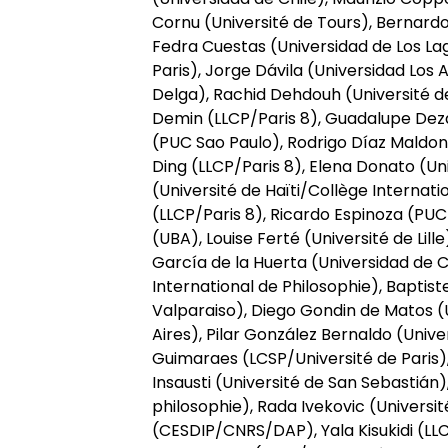
Cornu (Université de Tours), Bernard
Fedra Cuestas (Universidad de Los Lag
Paris), Jorge Dávila (Universidad Los 
Delga), Rachid Dehdouh (Université de
Demin (LLCP/Paris 8), Guadalupe Deza
(PUC Sao Paulo), Rodrigo Díaz Maldon
Ding (LLCP/Paris 8), Elena Donato (U
(Université de Haïti/Collège Internati
(LLCP/Paris 8), Ricardo Espinoza (PUC 
(UBA), Louise Ferté (Université de Lil
García de la Huerta (Universidad de C
International de Philosophie), Baptist
Valparaiso), Diego Gondin de Matos (
Aires), Pilar González Bernaldo (Unive
Guimaraes (LCSP/Université de Paris),
Insausti (Université de San Sebastián)
philosophie), Rada Ivekovic (Universit
(CESDIP/CNRS/DAP), Yala Kisukidi (LLC