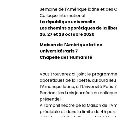
Historique
Chercheurs associés
Conférences
Revue
Admission et inscription
Cahiers critiques de philo
Axe 3. Groupe européen de reche
Semaine de l’Amérique latine et des 
transdisciplinaires
Colloque international
Conseil de laboratoire
Chercheurs internationaux assoc
Chercheurs visitants
Revues et collections
Accès à distance (e-P8 | ADUM)
La république universelle
Les chemins aporétiques de la libe
Chaire internationale de philoso
26, 27 et 28 octobre 2020
Réglement interne
Doctorants
Doctorants et postdoctorants vis
Thèses
Guide WikiP8
l’Université Paris 8
Maison de l’Amérique latine
Université Paris 7
Locaux
Jeunes chercheurs
Soutenances de thèses de docto
Actes audiovisuels
Guide du doctorat
Directions de thèse
Chapelle de l’Humanité
Listes de diffusion
Anciens diplômés
Soutenances de thèses HDR
Bibliothèques universitaires
Groupe de recherche sur les arch
Vous trouverez ci-joint le programme 
aporétiques de la liberté, qui aura lieu
l’Amérique latine, à l’Université Paris 
Contacts
Interventions extérieures
Jeune recherche
Pendant les trois journées du colloque,
présentiel :
Autres événements
A l’amphithéâtre de la Maison de l’Amé
Projets scientifiques adossés à 
préalable et dans la limite de 45 p