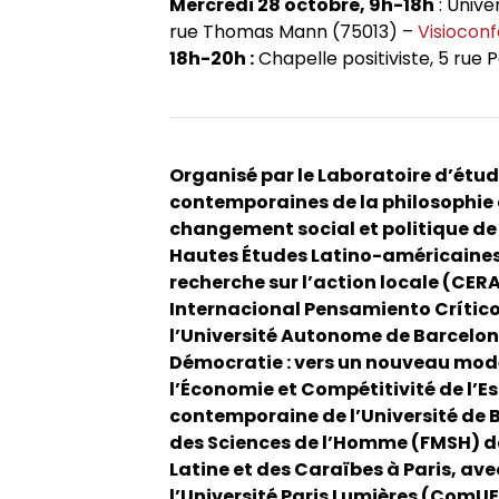
Mercredi 28 octobre, 9h-18h
: Unive
rue Thomas Mann (75013) –
Visiocon
18h-20h :
Chapelle positiviste, 5 rue
Organisé par le Laboratoire d’étud
contemporaines de la philosophie de
changement social et politique de U
Hautes Études Latino-américaines de
recherche sur l’action locale (CERA
Internacional Pensamiento Crítico
l’Université Autonome de Barcelone
Démocratie : vers un nouveau modèl
l’Économie et Compétitivité de l’E
contemporaine de l’Université de B
des Sciences de l’Homme (FMSH) da
Latine et des Caraïbes à Paris, ave
l’Université Paris Lumières (ComUE