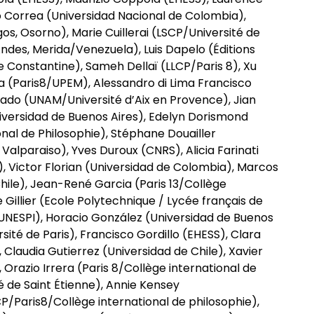
o Correa (Universidad Nacional de Colombia),
os, Osorno), Marie Cuillerai (LSCP/Université de
Andes, Merida/Venezuela), Luis Dapelo (Éditions
 Constantine), Sameh Dellaï (LLCP/Paris 8), Xu
 (Paris8/UPEM), Alessandro di Lima Francisco
ado (UNAM/Université d’Aix en Provence), Jian
niversidad de Buenos Aires), Edelyn Dorismond
onal de Philosophie), Stéphane Douailler
Valparaiso), Yves Duroux (CNRS), Alicia Farinati
le), Victor Florian (Universidad de Colombia), Marcos
hile), Jean-René Garcia (Paris 13/Collège
e Gillier (Ecole Polytechnique / Lycée français de
UNESPI), Horacio González (Universidad de Buenos
rsité de Paris), Francisco Gordillo (EHESS), Clara
 Claudia Gutierrez (Universidad de Chile), Xavier
, Orazio Irrera (Paris 8/Collège international de
é de Saint Étienne), Annie Kensey
P/Paris8/Collège international de philosophie),