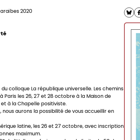
sophie
rches philosophiques
Caraïbes 2020
iés
rté
phie contemporaine de
itants
rat
ives foucaldiennes
du colloque La république universelle. Les chemins
 à Paris les 26, 27 et 28 octobre à la Maison de
7 et à la Chapelle positiviste.
 nous aurons la possibilité de vous accueillir en
rique latine, les 26 et 27 octobre, avec inscription
des programmes
ersonnes maximum.