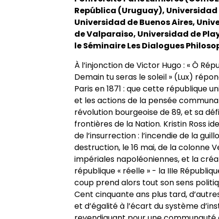
República (Uruguay), Universidad 
Universidad de Buenos Aires, Uni
de Valparaiso, Universidad de Play
le Séminaire Les Dialogues Philoso
À l’injonction de Victor Hugo : « Ô Répu
Demain tu seras le soleil » (Lux) ré
Paris en 1871 : que cette république u
et les actions de la pensée communar
révolution bourgeoise de 89, et sa défi
frontières de la Nation. Kristin Ross i
de l’insurrection : l’incendie de la guillo
destruction, le 16 mai, de la colonne 
impériales napoléoniennes, et la créat
république « réelle » - la IIIe Républiq
coup prend alors tout son sens politiq
Cent cinquante ans plus tard, d’autre
et d’égalité à l’écart du système d’in
revendiquant pour une communauté 