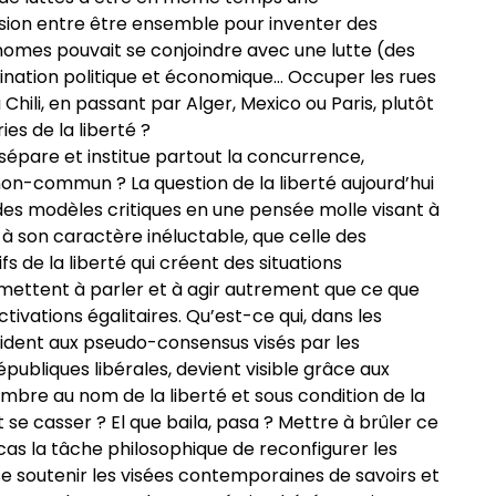
sion entre être ensemble pour inventer des
onomes pouvait se conjoindre avec une lutte (des
nation politique et économique… Occuper les rues
Chili, en passant par Alger, Mexico ou Paris, plutôt
ies de la liberté ?
 sépare et institue partout la concurrence,
-commun ? La question de la liberté aujourd’hui
des modèles critiques en une pensée molle visant à
r à son caractère inéluctable, que celle des
 de la liberté qui créent des situations
 mettent à parler et à agir autrement que ce que
ctivations égalitaires. Qu’est-ce qui, dans les
sident aux pseudo-consensus visés par les
publiques libérales, devient visible grâce aux
bre au nom de la liberté et sous condition de la
t se casser ? El que baila, pasa ? Mettre à brûler ce
 cas la tâche philosophique de reconfigurer les
se soutenir les visées contemporaines de savoirs et