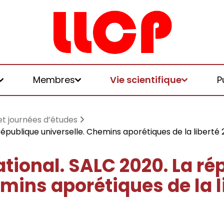
Membres
Vie scientifique
P
et journées d’études
république universelle. Chemins aporétiques de la liberté
ational. SALC 2020. La ré
et logiques de
mins aporétiques de la l
 et honoraires
u LLCP
chniques, écologies, politiques