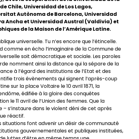
de Chile, Universidad de Los Lagos,
versitat Autònoma de Barcelona, Universidad
a Ancha et Universidad Austral (Valdivia) et
phiques de la Maison de l’Amérique Latine.
blique universelle. Tu n’es encore que l’étincelle.
pond comme en écho l’imaginaire de la Commune de
niverselle soit démocratique et sociale. Les paroles
de nomment ainsi la distance qui la sépare de la
ance à l’égard des institutions de l’Etat et des
dentifie trois évènements qui signent l’après-coup
tine sur la place Voltaire le 10 avril 1871, la
Vendôme, édifiée à la gloire des conquêtes
ion le 11 avril de l’Union des femmes. Que la
ue – s’instaure dans le violent déni de cet après
ue réactif.
s situations font advenir un désir de communauté
stitutions gouvernementales et publiques instituées,
de luttes d’être en même temps une