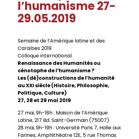
l’humanisme 27-
Conférences
Doctorants
Directions de thèse
Ouvrages
Chercheurs visitants
Jeunes chercheurs
Groupe de recherche sur les archives
29.05.2019
Dossiers et numéros de revues
Doctorants et postdoctorants visitants
Votre Espace
Anciens diplômés
foucaldiennes
Revue
Cahiers critiques de philosophie
Soutenances de thèses de doctorat
Jeune recherche
Calendrier d’accueil
Revues et collections
Soutenances de thèses HDR
Projets scientifiques adossés à des
Calendrier de la vie scientifique du LLCP
Thèses
Interventions extérieures
programmes
Admission et inscription
Semaine de l’Amérique latine et des
Actes audiovisuels
Autres événements
Accès à distance (e-P8 | ADUM)
Appels à contributions
Caraïbes 2019
Guide WikiP8
Colloque international
Guide du doctorat
Renaissance des Humanités ou
Bibliothèques universitaires
cénotaphe de l’humanisme ?
Les (dé)constructions de l’humanité
au XXI siècle (Histoire, Philosophie,
Politique, Culture)
27, 28 et 29 mai 2019
27 mai, 9h-18h : Maison de l’Amérique
Latine, 217 Bd. Saint-Germain (75007)
28 mai, 9h-19h : Université Paris 7, Halle aux
Farines, Amphithéatre 12E, 5 rue Thomas