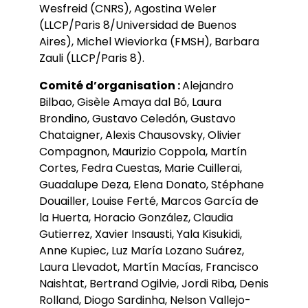
Wesfreid (CNRS), Agostina Weler
(LLCP/Paris 8/Universidad de Buenos
Aires), Michel Wieviorka (FMSH), Barbara
Zauli (LLCP/Paris 8).
Comité d’organisation :
Alejandro
Bilbao, Gisèle Amaya dal Bó, Laura
Brondino, Gustavo Celedón, Gustavo
Chataigner, Alexis Chausovsky, Olivier
Compagnon, Maurizio Coppola, Martín
Cortes, Fedra Cuestas, Marie Cuillerai,
Guadalupe Deza, Elena Donato, Stéphane
Douailler, Louise Ferté, Marcos García de
la Huerta, Horacio González, Claudia
Gutierrez, Xavier Insausti, Yala Kisukidi,
Anne Kupiec, Luz María Lozano Suárez,
Laura Llevadot, Martín Macías, Francisco
Naishtat, Bertrand Ogilvie, Jordi Riba, Denis
Rolland, Diogo Sardinha, Nelson Vallejo-