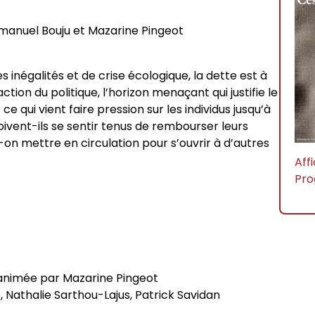
sophie
rches philosophiques
anuel Bouju et Mazarine Pingeot
iés
inégalités et de crise écologique, la dette est à
phie contemporaine de
’action du politique, l’horizon menaçant qui justifie le
itants
ce qui vient faire pression sur les individus jusqu’à
 doivent-ils se sentir tenus de rembourser leurs
-on mettre en circulation pour s’ouvrir à d’autres
rat
Aff
Pr
ives foucaldiennes
e animée par Mazarine Pingeot
des programmes
 Nathalie Sarthou-Lajus, Patrick Savidan