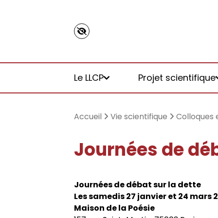
Panneau de gestion des cookies
Le LLCP
Projet scientifique
Accueil
Vie scientifique
Colloques 
Journées de déba
Présentation
Axe 1. Hétérogénéité des mondes 
Enseignants chercheurs
Séminaires
Ouvrages
Calendrier d’accueil
l’émancipation
Journées de débat sur la dette
Identité du LLCP
Enseignants chercheurs émérites
Colloques et journées d’études
Dossiers et numéros de revues
Calendrier de la vie scientifique d
Les samedis 27 janvier et 24 mars 
Axe 2. Fictions et rationalités : te
Maison de la Poésie