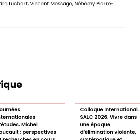
andra Lucbert, Vincent Message, Néhémy Pierre-
rique
ournées
Colloque international.
nternationales
SALC 2026. Vivre dans
’études. Michel
une époque
oucault : perspectives
d’élimination violente,
t recherches en cours
systématique et