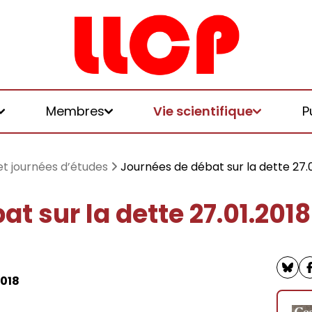
Membres
Vie scientifique
P
et journées d’études
Journées de débat sur la dette 27.0
t sur la dette 27.01.2018
et logiques de
 et honoraires
u LLCP
2018
chniques, écologies, politiques