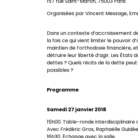
157 rue Saint-Martin, 75003 Paris
Historique
Chercheurs associés
Conférences
Revue
Admission et inscription
Cahiers critiques de philo
Axe 3. Groupe européen de reche
Organisées par Vincent Message, Emm
transdisciplinaires
Conseil de laboratoire
Chercheurs internationaux assoc
Chercheurs visitants
Revues et collections
Accès à distance (e-P8 | ADUM)
Dans un contexte d’accroissement des 
Chaire internationale de philoso
la fois ce qui vient limiter le pouvoir d
Réglement interne
Doctorants
Doctorants et postdoctorants vis
Thèses
Guide WikiP8
l’Université Paris 8
maintien de l’orthodoxie financière, et 
détruire leur liberté d’agir. Les États
dettes ? Quels récits de la dette peut
Locaux
Jeunes chercheurs
Soutenances de thèses de docto
Actes audiovisuels
Guide du doctorat
Directions de thèse
possibles ?
Listes de diffusion
Anciens diplômés
Soutenances de thèses HDR
Bibliothèques universitaires
Groupe de recherche sur les arch
Programme
Contacts
Interventions extérieures
Jeune recherche
Samedi 27 janvier 2018
15h00. Table-ronde interdisciplinair
Autres événements
Projets scientifiques adossés à 
Avec Frédéric Gros, Raphaëlle Guidée,
16h30. Échange avec la salle