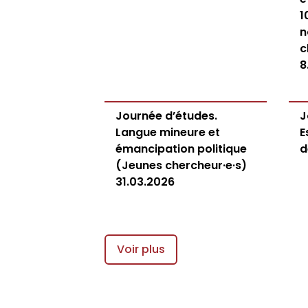
1
n
c
8
Journée d’études.
J
Langue mineure et
E
émancipation politique
d
(Jeunes chercheur·e·s)
31.03.2026
Voir plus