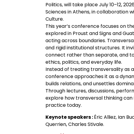
Politics, will take place July 10–12, 202
Appels à contributions
Sciences in Athens, in collaboration
Culture.
This year’s conference focuses on the
explored in Proust and Signs and Guat
acting across boundaries. Transversali
and rigid institutional structures. It in
connect rather than separate, and t
ethics, politics, and everyday life.
Instead of treating transversality as
conference approaches it as a dynami
builds relations, and unsettles domina
Through lectures, discussions, perfor
explore how transversal thinking can i
practice today.
Keynote speakers :
Éric Alliez, Ian
Querrien, Charles Stivale.