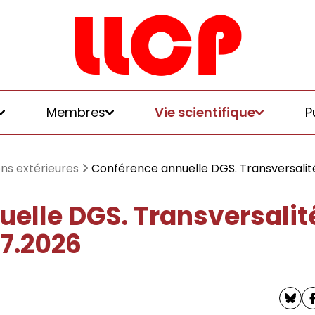
Membres
Vie scientifique
P
ons extérieures
Conférence annuelle DGS. Transversalité 
elle DGS. Transversalité 
et logiques de
07.2026
 et honoraires
u LLCP
chniques, écologies, politiques