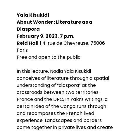
Conférences
Doctorants
Directions de thèse
Ouvrages
Chercheurs visitants
Jeunes chercheurs
Groupe de recherche sur les archives
Yala Kisukidi
Dossiers et numéros de revues
Doctorants et postdoctorants visitants
Votre Espace
Anciens diplômés
foucaldiennes
Revue
Cahiers critiques de philosophie
Soutenances de thèses de doctorat
About Wonder : Literature as a
Jeune recherche
Calendrier d’accueil
Revues et collections
Soutenances de thèses HDR
Diaspora
Projets scientifiques adossés à des
Calendrier de la vie scientifique du LLCP
Thèses
Interventions extérieures
programmes
February 9, 2023, 7 p.m.
Admission et inscription
Actes audiovisuels
Autres événements
Reid Hall
| 4, rue de Chevreuse, 75006
Accès à distance (e-P8 | ADUM)
Appels à contributions
Guide WikiP8
Paris
Guide du doctorat
Free and open to the public
Bibliothèques universitaires
In this lecture, Nadia Yala Kisukidi
conceives of literature through a spatial
understanding of “diaspora” at the
crossroads between two territories :
France and the DRC. In Yala’s writings, a
certain idea of the Congo runs through
and recomposes the French lived
experience. Landscapes and borders
come together in private lives and create