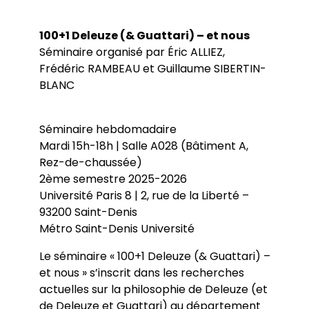
Conférences
Doctorants
Directions de thèse
Ouvrages
Chercheurs visitants
Jeunes chercheurs
Groupe de recherche sur les archives
100+1 Deleuze (& Guattari) – et nous
Dossiers et numéros de revues
Doctorants et postdoctorants visitants
Votre Espace
Anciens diplômés
foucaldiennes
Revue
Cahiers critiques de philosophie
Soutenances de thèses de doctorat
Séminaire organisé par Éric ALLIEZ,
Jeune recherche
Calendrier d’accueil
Revues et collections
Soutenances de thèses HDR
Frédéric RAMBEAU et Guillaume SIBERTIN-
Projets scientifiques adossés à des
Calendrier de la vie scientifique du LLCP
Thèses
Interventions extérieures
programmes
BLANC
Admission et inscription
Actes audiovisuels
Autres événements
Accès à distance (e-P8 | ADUM)
Appels à contributions
Guide WikiP8
Séminaire hebdomadaire
Guide du doctorat
Bibliothèques universitaires
Mardi 15h-18h | Salle A028 (Bâtiment A,
Rez-de-chaussée)
2ème semestre 2025-2026
Université Paris 8 | 2, rue de la Liberté –
93200 Saint-Denis
Métro Saint-Denis Université
Le séminaire « 100+1 Deleuze (& Guattari) –
et nous » s’inscrit dans les recherches
actuelles sur la philosophie de Deleuze (et
de Deleuze et Guattari) au département