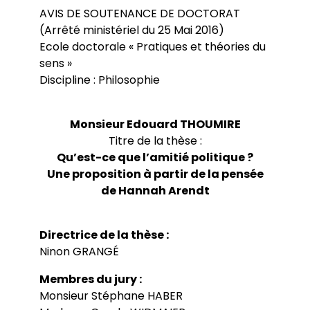
Conférences
Doctorants
AVIS DE SOUTENANCE DE DOCTORAT
Directions de thèse
Ouvrages
Chercheurs visitants
Jeunes chercheurs
Groupe de recherche sur les archives
(Arrêté ministériel du 25 Mai 2016)
Dossiers et numéros de revues
Doctorants et postdoctorants visitants
Votre Espace
Anciens diplômés
foucaldiennes
Ecole doctorale « Pratiques et théories du
Revue
Cahiers critiques de philosophie
Soutenances de thèses de doctorat
Jeune recherche
Calendrier d’accueil
sens »
Revues et collections
Soutenances de thèses HDR
Projets scientifiques adossés à des
Calendrier de la vie scientifique du LLCP
Thèses
Interventions extérieures
Discipline : Philosophie
programmes
Admission et inscription
Actes audiovisuels
Autres événements
Accès à distance (e-P8 | ADUM)
Appels à contributions
Guide WikiP8
Monsieur Edouard THOUMIRE
Guide du doctorat
Titre de la thèse :
Bibliothèques universitaires
Qu’est-ce que l’amitié politique ?
Une proposition à partir de la pensée
de Hannah Arendt
Directrice de la thèse :
Ninon GRANGÉ
Membres du jury :
Monsieur Stéphane HABER